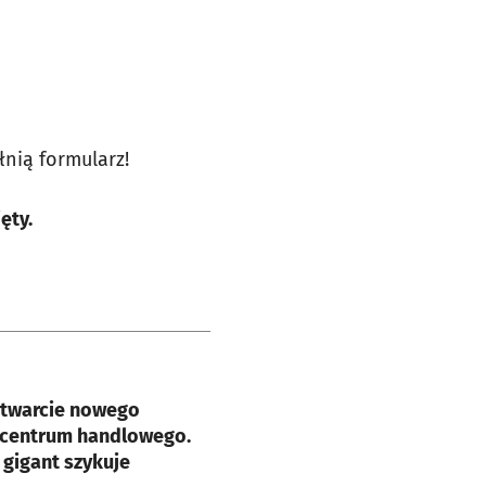
łnią formularz!
ęty.
e
otwarcie nowego
 centrum handlowego.
 gigant szykuje