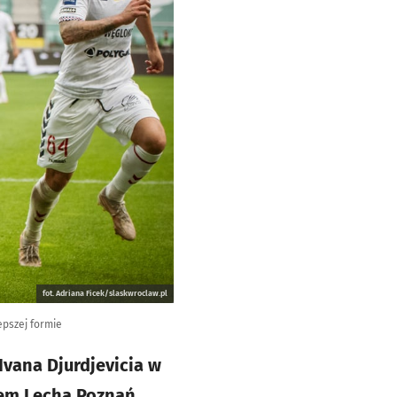
fot. Adriana Ficek/slaskwroclaw.pl
epszej formie
Ivana Djurdjevicia w
łem Lecha Poznań.