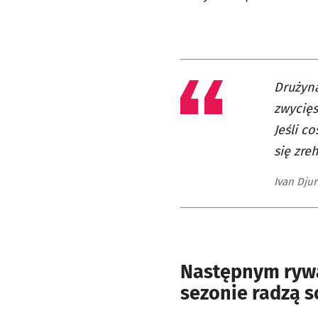
Drużyna
zwycięs
Jeśli c
się zre
Ivan Djur
Następnym rywa
sezonie radzą s