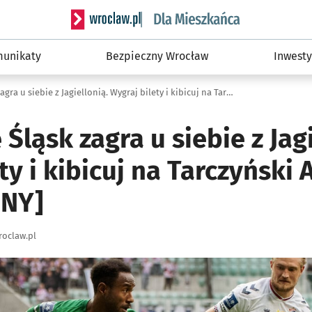
Serwis informacyjny wroclaw.pl podserwis: Dla
unikaty
Bezpieczny Wrocław
Inwesty
W niedzielę Śląsk zagra u siebie z Jagiellonią. Wygraj bilety i kibicuj na Tarczyński Arena [ZAKOŃCZONY]
 Śląsk zagra u siebie z Jagi
ty i kibicuj na Tarczyński 
NY]
oclaw.pl