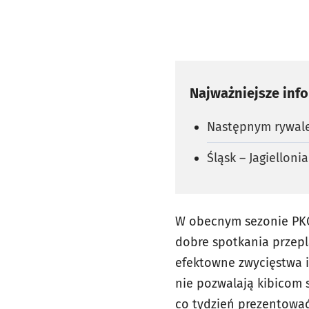
Najważniejsze inf
Następnym rywalem
Śląsk – Jagielloni
W obecnym sezonie PKO 
dobre spotkania przepl
efektowne zwycięstwa i 
nie pozwalają kibicom s
co tydzień prezentować