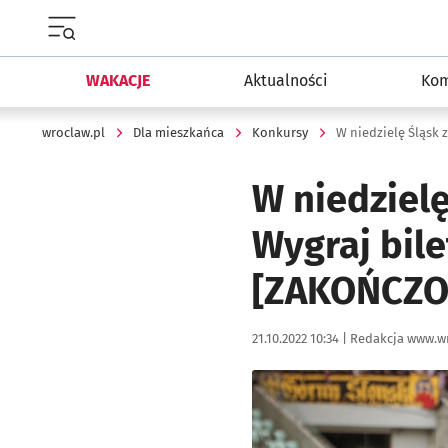
Menu główne portalu wroclaw.pl
WAKACJE
Aktualności
Kom
wroclaw.pl
Dla mieszkańca
Konkursy
W niedzielę
Wygraj bile
[ZAKOŃCZO
Data publikacji:
Autor:
21.10.2022 10:34 |
Redakcja www.wr
Kliknij, aby powiększyć