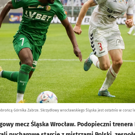
 obrońcą Górnika Zabrze. Skrzydłowy wrocławskiego Śląska jest ostatnio w coraz l
igowy mecz Śląska Wrocław. Podopieczni trenera 
ali pucharowe starcie z mistrzami Polski, zespo