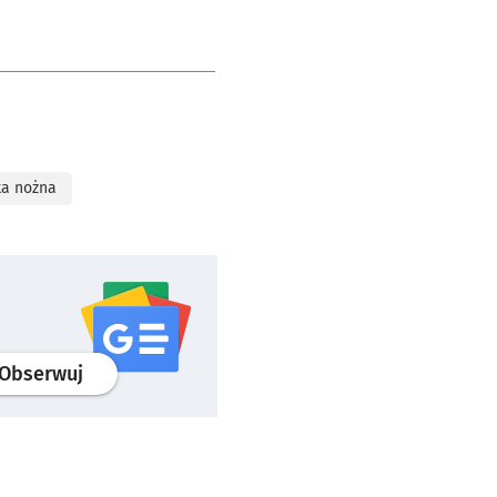
ka nożna
profil
google news
serwisu wroclaw.pl
Obserwuj