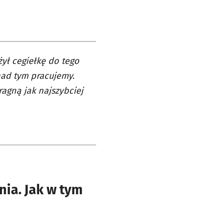
żył cegiełkę do tego
nad tym pracujemy.
ragną jak najszybciej
ia. Jak w tym