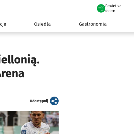
Powietrze
we Wrocławiu
 mieszkańca
dobre
cje
Osiedla
Gastronomia
ellonią.
Arena
artykuł
Udostępnij