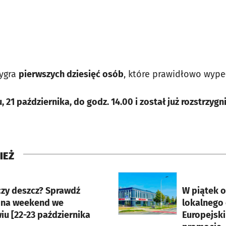
wygra
pierwszych dziesięć osób
, które prawidłowo wype
 21 października, do godz. 14.00 i został już rozstrzygni
IEŻ
rcie
otworzy się w nowej karci
czy deszcz? Sprawdź
W piątek 
 na weekend we
lokalnego
iu [22-23 października
Europejski