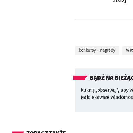
2022]
konkursy - nagrody
WKS
BĄDŹ NA BIEŻĄ
Kliknij „obserwuj”, aby 
Najciekawsze wiadomośc