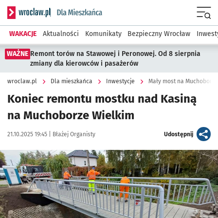
Serwis informacyjny wroclaw.pl podserwis: Dla mieszkańca
Menu
WAKACJE
Aktualności
Komunikaty
Bezpieczny Wrocław
Inwest
WAŻNE
Remont torów na Stawowej i Peronowej. Od 8 sierpnia
zmiany dla kierowców i pasażerów
wroclaw.pl
Dla mieszkańca
Inwestycje
Mały most na Muchoborze
Koniec remontu mostku nad Kasiną
na Muchoborze Wielkim
Data publikacji:
Autor:
artykuł
21.10.2025 19:45 |
Błażej Organisty
Udostępnij
Kliknij, aby powiększyć