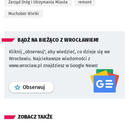
Zarząd Dróg i Utrzymania Miasta
remont
Muchobór Wielki
BĄDŹ NA BIEŻĄCO Z WROCŁAWIEM!
Kliknij „obserwuj”, aby wiedzieć, co dzieje się we
Wrocławiu.
Najciekawsze wiadomości z
www.wroclaw.pl znajdziesz w Google News!
profil
google news
serwisu wroclaw
Obserwuj
ZOBACZ TAKŻE