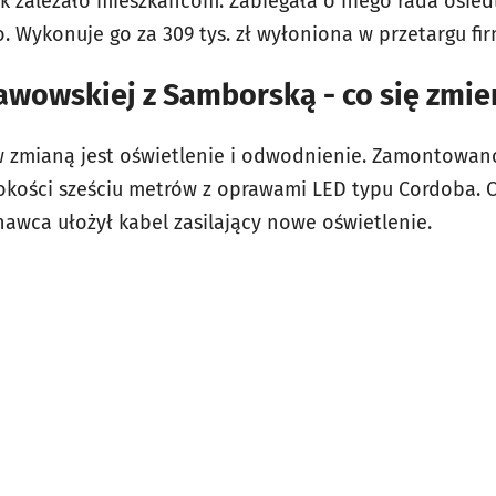
k zależało mieszkańcom. Zabiegała o niego rada osiedl
. Wykonuje go za 309 tys. zł wyłoniona w przetargu fi
awowskiej z Samborską - co się zmie
 zmianą jest oświetlenie i odwodnienie. Zamontowan
kości sześciu metrów z oprawami LED typu Cordoba. Od
awca ułożył kabel zasilający nowe oświetlenie.