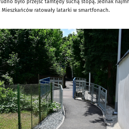
rudno było przejść tamtędy suchą stopą. Jednak najmn
 Mieszkańców ratowały latarki w smartfonach.