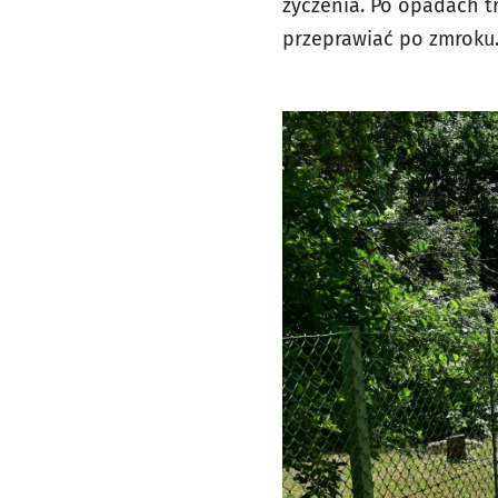
życzenia. Po opadach t
przeprawiać po zmroku.