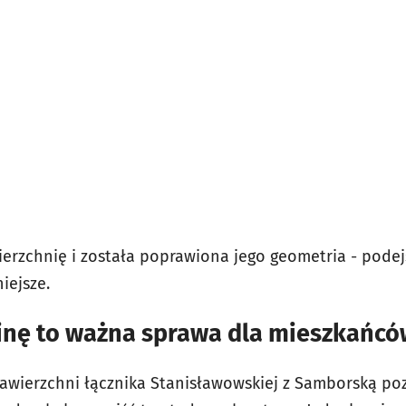
erzchnię i została poprawiona jego geometria - pode
iejsze.
sinę to ważna sprawa dla mieszkańc
wierzchni łącznika Stanisławowskiej z Samborską poz