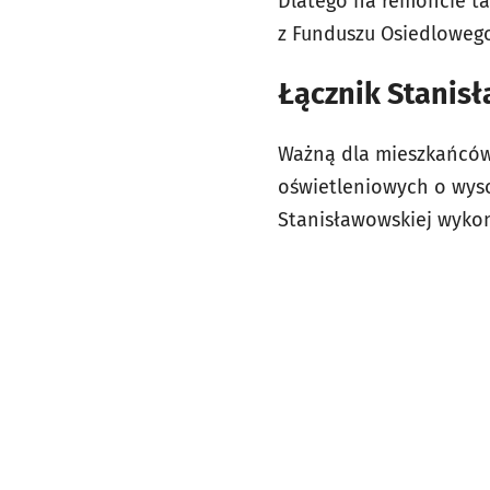
Dlatego na remoncie ta
z Funduszu Osiedlowego
Łącznik Stanisł
Ważną dla mieszkańców
oświetleniowych o wyso
Stanisławowskiej wykon