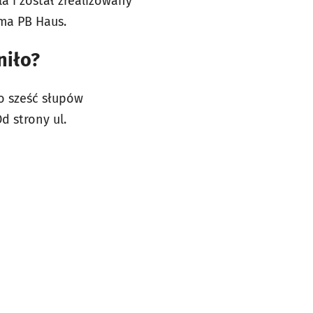
a i został zrealizowany
rma PB Haus.
niło?
o sześć słupów
 strony ul.