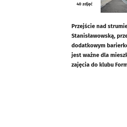
galeria
40
zdjęć
Przejście nad strumi
Stanisławowską, prze
dodatkowym barierkom
jest ważne dla miesz
zajęcia do klubu Form