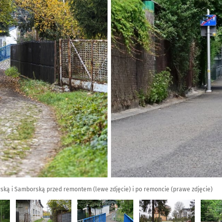
wską i Samborską przed remontem (lewe zdjęcie) i po remoncie (prawe zdjęcie)