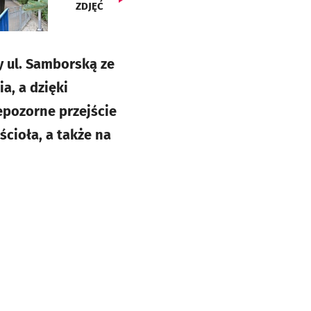
ZDJĘĆ
y ul. Samborską ze
a, a dzięki
epozorne przejście
cioła, a także na