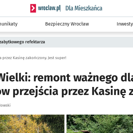
Serwis informacyjny wroclaw.pl podserwis: Dla
unikaty
Bezpieczny Wrocław
Inwesty
 zabytkowego refektarza
 przez Kasinę zakończony. Jest super!
ielki: remont ważnego dl
w przejścia przez Kasinę
łowski
ię