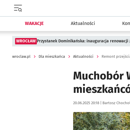
Menu główne portalu wroclaw.pl
WAKACJE
Aktualności
Kom
WROCŁAW
Przystanek Dominikańska: inauguracja renowacji
wroclaw.pl
Dla mieszkańca
Aktualności
Remont przejścia
Muchobór W
mieszkańcó
Data publikacji:
Autor:
20.06.2025 20:18 |
Bartosz Chocho
Kliknij, aby zobaczyć galer