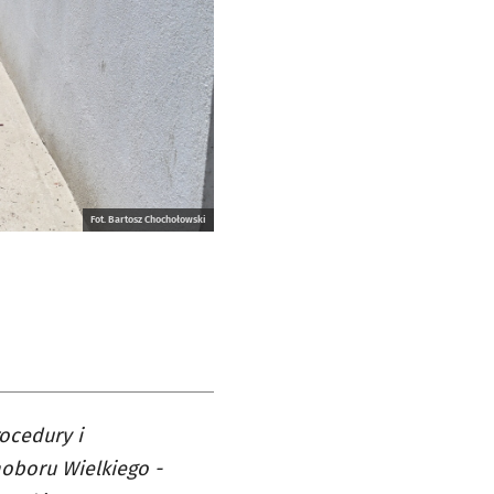
Fot. Bartosz Chochołowski
ocedury i
hoboru Wielkiego -