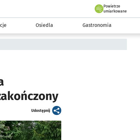
Powietrze
we Wrocławiu
 mieszkańca
umiarkowane
cje
Osiedla
Gastronomia
a
 zakończony
artykuł
Udostępnij