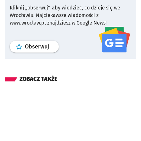
Kliknij „obserwuj”, aby wiedzieć, co dzieje się we
Wrocławiu.
Najciekawsze wiadomości z
www.wroclaw.pl znajdziesz w Google News!
profil
google news
serwisu wroclaw
Obserwuj
ZOBACZ TAKŻE