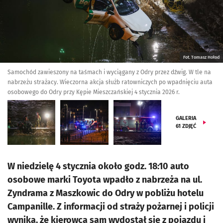
Fot. Tomasz Hołod
Samochód zawieszony na taśmach i wyciągany z Odry przez dźwig. W tle na
nabrzeżu strażacy. Wieczorna akcja służb ratowniczych po wpadnięciu auta
osobowego do Odry przy Kępie Mieszczańskiej 4 stycznia 2026 r.
GALERIA
61
ZDJĘĆ
W niedzielę 4 stycznia około godz. 18:10 auto
osobowe marki Toyota wpadło z nabrzeża na ul.
Zyndrama z Maszkowic do Odry w pobliżu hotelu
Campanille. Z informacji od straży pożarnej i policji
wynika, że kierowca sam wydostał się z pojazdu i