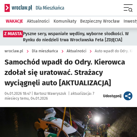
Serwis informacyjny wroclaw.pl podserwis: Dla mieszkańca
Menu
WAKACJE
Aktualności
Komunikaty
Bezpieczny Wrocław
Inwest
Z MIASTA
Pyszne sery, wspaniałe wędliny, wyborne słodkości. W
Rynku do niedzieli trwa Wrocławska Feta [ZDJĘCIA]
wroclaw.pl
Dla mieszkańca
Aktualności
Samochód wpadł do Odry. Kierowca
zdołał się uratować. Strażacy
wyciągnęli auto [AKTUALIZACJA]
Data publikacji:
Autor:
04.01.2026 18:47 |
Bartosz Wawryszuk
|
aktualizacja:
7
artykuł
Udostępnij
miesiecy temu, 04.01.2026
Kliknij, aby zobaczyć galerię
Kliknij, aby powiększyć