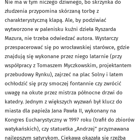
Nie ma w tym niczego dziwnego, bo skrzynka do
złudzenia przypomina skórzaną torbę z
charakterystyczną klapą. Ale, by podziwiać
wytworzone w palenisku kuźni dzieła Ryszarda
Mazura, nie trzeba odwiedzać autora. Wystarczy
przespacerować się po wrocławskiej starówce, gdzie
znajdują się wykonane przez niego latarnie (przy
współpracy z Tomaszem Myczkowskim, projektantem
przebudowy Rynku), zajrzeć na plac Solny i latem
ochłodzić się przy smoczej fontannie czy zwrócić
uwagę na okute przez mistrza północne drzwi do
katedry. Jednym z większych wyzwań był klucz do
miasta dla papieża Jana Pawła II, wykonany na
Kongres Eucharystyczny w 1997 roku (trafił do zbiorów
watykańskich), czy statuetka „Andrzej” przyznawana
najlepszym satyrykom. Ciekawa okazała się rzeźba