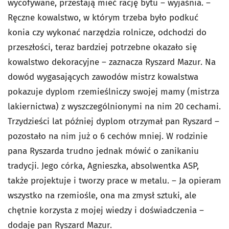
wycofywane, przestają mieć rację bytu – wyjaśnia. –
Ręczne kowalstwo, w którym trzeba było podkuć
konia czy wykonać narzędzia rolnicze, odchodzi do
przeszłości, teraz bardziej potrzebne okazało się
kowalstwo dekoracyjne – zaznacza Ryszard Mazur. Na
dowód wygasających zawodów mistrz kowalstwa
pokazuje dyplom rzemieślniczy swojej mamy (mistrza
lakiernictwa) z wyszczególnionymi na nim 20 cechami.
Trzydzieści lat później dyplom otrzymał pan Ryszard –
pozostało na nim już o 6 cechów mniej. W rodzinie
pana Ryszarda trudno jednak mówić o zanikaniu
tradycji. Jego córka, Agnieszka, absolwentka ASP,
także projektuje i tworzy prace w metalu. – Ja opieram
wszystko na rzemiośle, ona ma zmysł sztuki, ale
chętnie korzysta z mojej wiedzy i doświadczenia –
dodaje pan Ryszard Mazur.