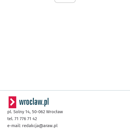
pl. Solny 14,
50-062
Wrocław
tel. 71 776 71 42
e-mail:
redakcja@araw.pl