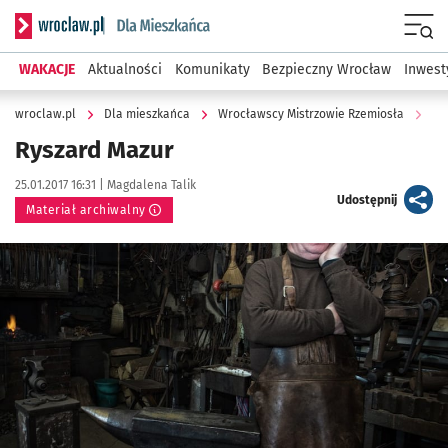
Serwis informacyjny wroclaw.pl podserwis: Dla mieszkańca
Menu
WAKACJE
Aktualności
Komunikaty
Bezpieczny Wrocław
Inwest
wroclaw.pl
Dla mieszkańca
Wrocławscy Mistrzowie Rzemiosła
Ry
Ryszard Mazur
Data publikacji:
Autor:
25.01.2017 16:31 |
Magdalena Talik
artykuł
Udostępnij
Materiał archiwalny
Kliknij, aby powiększyć