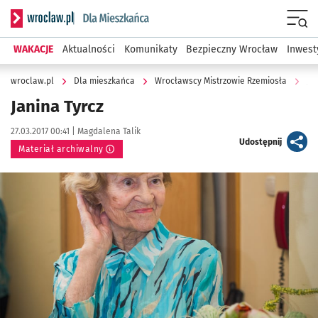
Serwis informacyjny wroclaw.pl podserwis: Dla mieszkańca
Menu
WAKACJE
Aktualności
Komunikaty
Bezpieczny Wrocław
Inwest
wroclaw.pl
Dla mieszkańca
Wrocławscy Mistrzowie Rzemiosła
Ja
Janina Tyrcz
Data publikacji:
Autor:
27.03.2017 00:41 |
Magdalena Talik
artykuł
Udostępnij
Materiał archiwalny
Kliknij, aby powiększyć