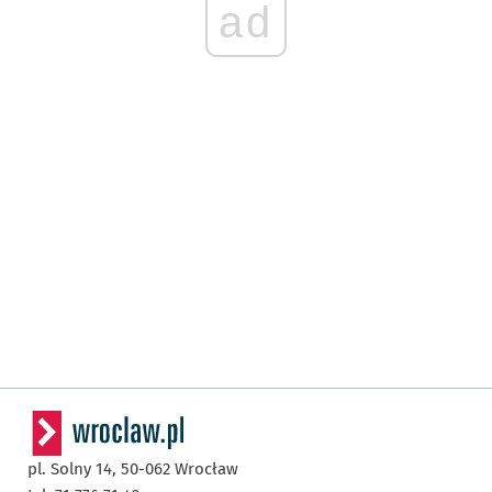
ad
pl. Solny 14,
50-062
Wrocław