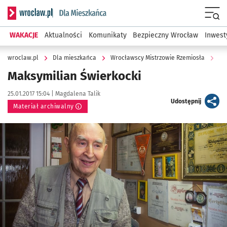
Serwis informacyjny wroclaw.pl podserwis: Dla mieszkańca
Menu
WAKACJE
Aktualności
Komunikaty
Bezpieczny Wrocław
Inwest
wroclaw.pl
Dla mieszkańca
Wrocławscy Mistrzowie Rzemiosła
Ma
Maksymilian Świerkocki
Data publikacji:
Autor:
25.01.2017 15:04 |
Magdalena Talik
artykuł
Udostępnij
Materiał archiwalny
Kliknij, aby powiększyć