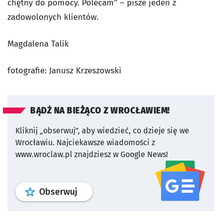
chętny do pomocy. Polecam
” – pisze jeden z
zadowolonych klientów.
Magdalena Talik
fotografie: Janusz Krzeszowski
BĄDŹ NA BIEŻĄCO Z WROCŁAWIEM!
Kliknij „obserwuj”, aby wiedzieć, co dzieje się we
Wrocławiu.
Najciekawsze wiadomości z
www.wroclaw.pl znajdziesz w Google News!
profil
google news
serwisu wroclaw
Obserwuj