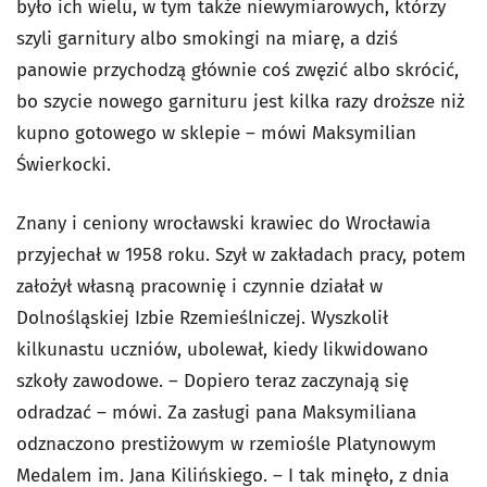
było ich wielu, w tym także niewymiarowych, którzy
szyli garnitury albo smokingi na miarę, a dziś
panowie przychodzą głównie coś zwęzić albo skrócić,
bo szycie nowego garnituru jest kilka razy droższe niż
kupno gotowego w sklepie – mówi Maksymilian
Świerkocki.
Znany i ceniony wrocławski krawiec do Wrocławia
przyjechał w 1958 roku. Szył w zakładach pracy, potem
założył własną pracownię i czynnie działał w
Dolnośląskiej Izbie Rzemieślniczej. Wyszkolił
kilkunastu uczniów, ubolewał, kiedy likwidowano
szkoły zawodowe. – Dopiero teraz zaczynają się
odradzać – mówi. Za zasługi pana Maksymiliana
odznaczono prestiżowym w rzemiośle Platynowym
Medalem im. Jana Kilińskiego. – I tak minęło, z dnia