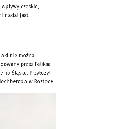
ę wpływy czeskie,
ni nadal jest
bawki nie można
udowany przez Feliksa
 na Śląsku. Przyłożył
 Hochbergów w Roztoce.