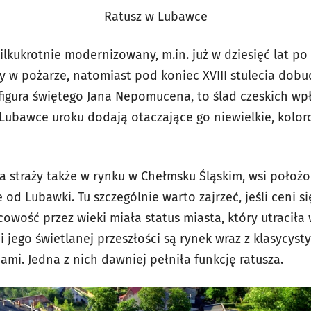
Ratusz w Lubawce
lkukrotnie modernizowany, m.in. już w dziesięć lat po
y w pożarze, natomiast pod koniec XVIII stulecia dob
 figura świętego Jana Nepomucena, to ślad czeskich w
Lubawce uroku dodają otaczające go niewielkie, kolor
a straży także w rynku w Chełmsku Śląskim, wsi położ
od Lubawki. Tu szczególnie warto zajrzeć, jeśli ceni si
cowość przez wieki miała status miasta, który utraciła 
jego świetlanej przeszłości są rynek wraz z klasycys
mi. Jedna z nich dawniej pełniła funkcję ratusza.