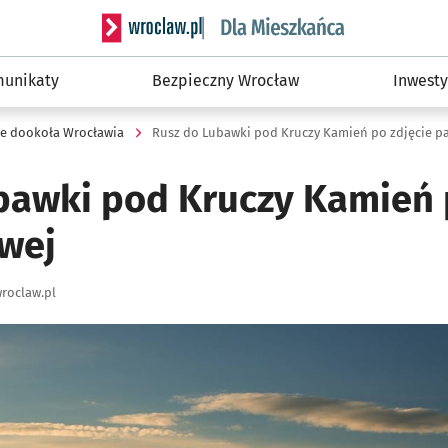
Serwis informacyjny wroclaw.pl podserwis: Dla
unikaty
Bezpieczny Wrocław
Inwesty
je dookoła Wrocławia
Rusz do Lubawki pod Kruczy Kamień po zdjęcie pa
bawki pod Kruczy Kamień 
owej
roclaw.pl