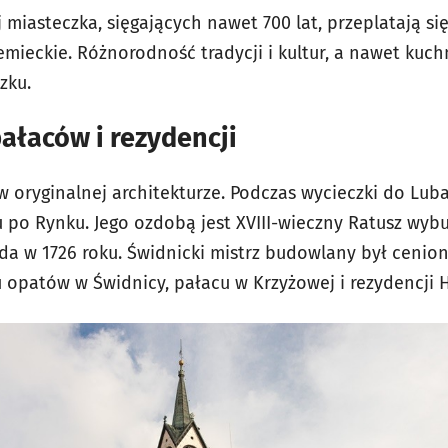
j miasteczka, sięgających nawet 700 lat, przeplatają si
iemieckie. Różnorodność tradycji i kultur, a nawet kuch
zku.
pałaców i rezydencji
 w oryginalnej architekturze. Podczas wycieczki do Lu
 po Rynku. Jego ozdobą jest XVIII-wieczny Ratusz wyb
w 1726 roku. Świdnicki mistrz budowlany był ceniony
 opatów w Świdnicy, pałacu w Krzyżowej i rezydencji