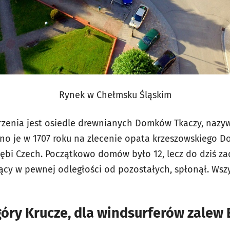
Rynek w Chełmsku Śląskim
jrzenia jest osiedle drewnianych Domków Tkaczy, na
 je w 1707 roku na zlecenie opata krzeszowskiego D
ębi Czech. Początkowo domów było 12, lecz do dziś zac
jący w pewnej odległości od pozostałych, spłonął. Wszy
góry Krucze, dla windsurferów zale