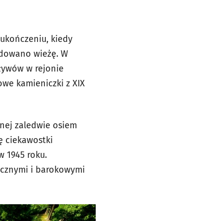
 ukończeniu, kiedy
udowano wieżę. W
pływów w rejonie
owe kamieniczki z XIX
onej zaledwie osiem
ę ciekawostki
w 1945 roku.
tycznymi i barokowymi