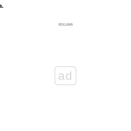
a.
REKLAMA
ad