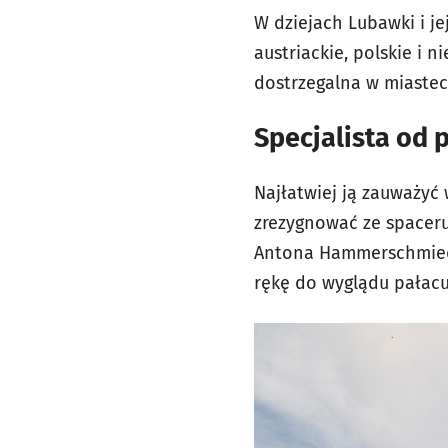
W dziejach Lubawki i je
austriackie, polskie i n
dostrzegalna w miastec
Specjalista od 
Najłatwiej ją zauważyć
zrezygnować ze spaceru
Antona Hammerschmieda 
rękę do wyglądu pałacu