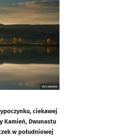
UG Lubawka
ypoczynku, ciekawej
czy Kamień, Dwunastu
eczek w południowej