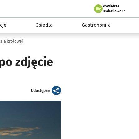
Powietrze
we Wrocławiu
 mieszkańca
umiarkowane
cje
Osiedla
Gastronomia
zia królowej
po zdjęcie
artykuł
Udostępnij