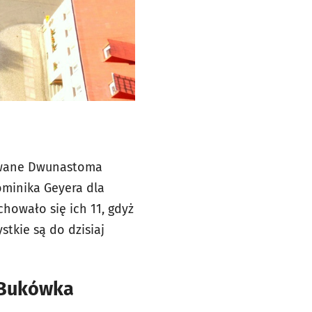
zywane Dwunastoma
ominika Geyera dla
howało się ich 11, gdyż
stkie są do dzisiaj
w Bukówka