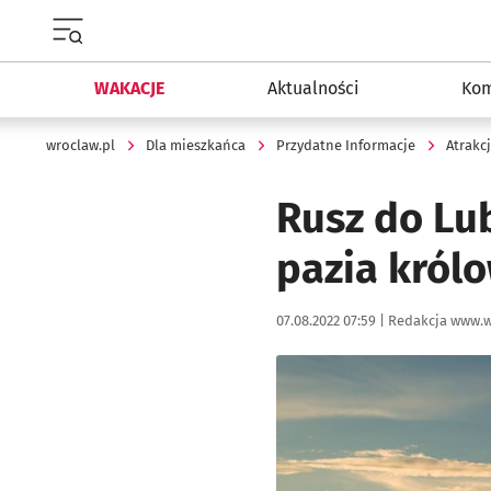
Menu główne portalu wroclaw.pl
WAKACJE
Aktualności
Kom
wroclaw.pl
Dla mieszkańca
Przydatne Informacje
Atrakc
Rusz do Lu
pazia król
Data publikacji:
Autor:
07.08.2022 07:59 |
Redakcja www.w
Kliknij, aby powiększyć