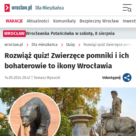
Serwis informacyjny wroclaw.pl podserwis: Dla mieszkańca
Menu
WAKACJE
Aktualności
Komunikaty
Bezpieczny Wrocław
Inwest
WROCŁAW
Wrocławska Potańcówka w sobotę, 8 sierpnia
wroclaw.pl
Dla mieszkańca
Quizy
Rozwiąż quiz! Zwierzęce pomnik
Rozwiąż quiz! Zwierzęce pomniki i ich
bohaterowie to ikony Wrocławia
Data publikacji:
Autor:
artykuł
14.05.2024 20:47 |
Tomasz Wysocki
Udostępnij
Kliknij, aby powiększyć