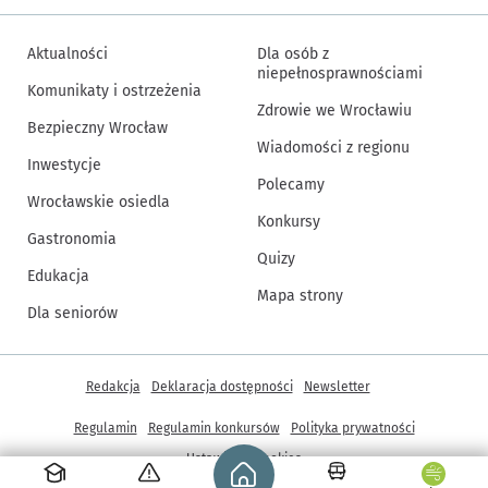
Aktualności
Dla osób z
niepełnosprawnościami
Komunikaty i ostrzeżenia
Zdrowie we Wrocławiu
Bezpieczny Wrocław
Wiadomości z regionu
Inwestycje
Polecamy
Wrocławskie osiedla
Konkursy
Gastronomia
Quizy
Edukacja
Mapa strony
Dla seniorów
Inne informacje
Redakcja
Deklaracja dostępności
Newsletter
Regulamin
Regulamin konkursów
Polityka prywatności
Strona główna - wroclaw.pl
Ustawienia cookies