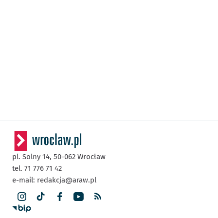
pl. Solny 14,
50-062
Wrocław
tel. 71 776 71 42
e-mail:
redakcja@araw.pl