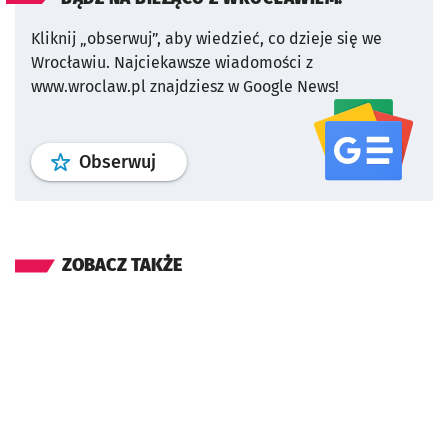
Kliknij „obserwuj”, aby wiedzieć, co dzieje się we
Wrocławiu.
Najciekawsze wiadomości z
www.wroclaw.pl znajdziesz w Google News!
profil
google news
serwisu wroclaw
Obserwuj
ZOBACZ TAKŻE