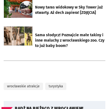
otworzy się w nowej karcie
Nowy taras widokowy w Sky Tower już
otwarty. Aż dech zapiera! [ZDJĘCIA]
otworzy się w nowej karcie
Sama słodycz! Poznajcie małe takiny i
inne maluchy z wrocławskiego zoo. Czy
to już baby boom?
wrocławskie atrakcje
turystyka
BĄDŹ NA BIEŻĄCO Z WROCŁAWIEM!