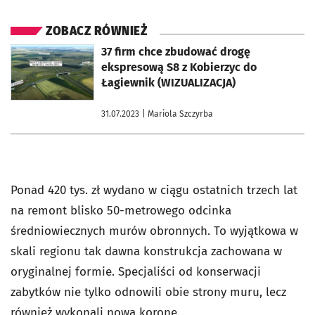
ZOBACZ RÓWNIEŻ
otworzy się w nowej karcie
37 firm chce zbudować drogę
ekspresową S8 z Kobierzyc do
Łagiewnik (WIZUALIZACJA)
31.07.2023
| Mariola Szczyrba
Ponad 420 tys. zł wydano w ciągu ostatnich trzech lat
na remont blisko 50-metrowego odcinka
średniowiecznych murów obronnych. To wyjątkowa w
skali regionu tak dawna konstrukcja zachowana w
oryginalnej formie. Specjaliści od konserwacji
zabytków nie tylko odnowili obie strony muru, lecz
również wykonali nową koronę.