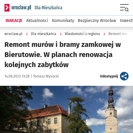
Serwis informacyjny wroclaw.pl podserwis: Dla mieszkańca
Menu
WAKACJE
Aktualności
Komunikaty
Bezpieczny Wrocław
Inwest
wroclaw.pl
Dla mieszkańca
Wiadomości z regionu
Remont murów i bramy zamkowej w
Bierutowie. W planach renowacja
kolejnych zabytków
Data publikacji:
Autor:
artykuł
14.06.2023 13:28 |
Tomasz Wysocki
Udostępnij
Kliknij, aby powiększyć