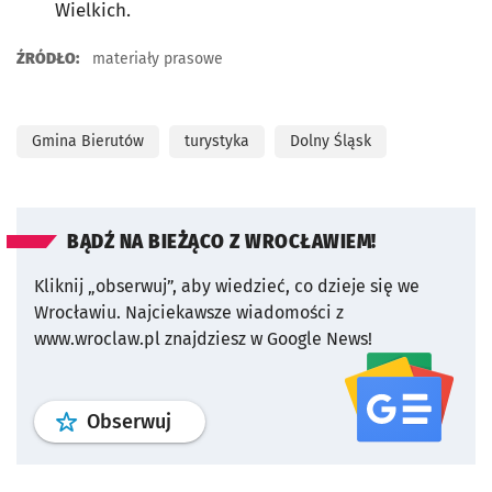
Wielkich.
ŹRÓDŁO:
materiały prasowe
Gmina Bierutów
turystyka
Dolny Śląsk
BĄDŹ NA BIEŻĄCO Z WROCŁAWIEM!
Kliknij „obserwuj”, aby wiedzieć, co dzieje się we
Wrocławiu.
Najciekawsze wiadomości z
www.wroclaw.pl znajdziesz w Google News!
profil
google news
serwisu wroclaw
Obserwuj