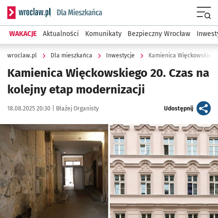
Serwis informacyjny wroclaw.pl podserwis: Dla mieszkańca
Menu
WAKACJE
Aktualności
Komunikaty
Bezpieczny Wrocław
Inwest
wroclaw.pl
Dla mieszkańca
Inwestycje
Kamienica Więckowskiego 
Kamienica Więckowskiego 20. Czas na
kolejny etap modernizacji
Data publikacji:
Autor:
artykuł
18.08.2025 20:30 |
Błażej Organisty
Udostępnij
Kliknij, aby zobaczyć galerię