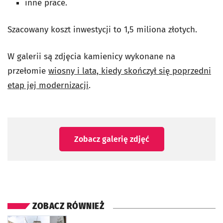
inne prace.
Szacowany koszt inwestycji to 1,5 miliona złotych.
W galerii są zdjęcia kamienicy wykonane na
przełomie
wiosny i lata, kiedy skończył się poprzedni
etap jej modernizacji
.
Zobacz galerię zdjęć
ZOBACZ RÓWNIEŻ
otworzy się w nowej karcie