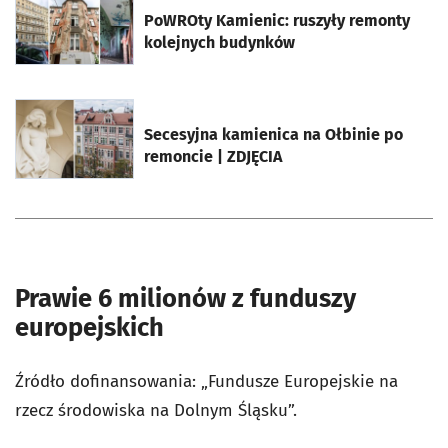
PoWROty Kamienic: ruszyły remonty
kolejnych budynków
otworzy się w nowej karcie
Secesyjna kamienica na Ołbinie po
remoncie | ZDJĘCIA
Prawie 6 milionów z funduszy
europejskich
Źródło dofinansowania: „Fundusze Europejskie na
rzecz środowiska na Dolnym Śląsku”.