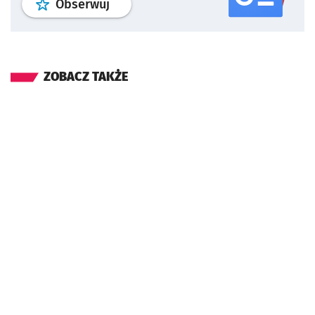
profil
google news
serwisu wroclaw
Obserwuj
ZOBACZ TAKŻE