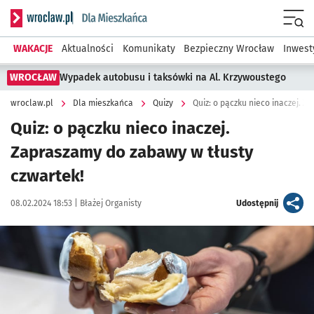
Serwis informacyjny wroclaw.pl podserwis: Dla mieszkańca
Menu
WAKACJE
Aktualności
Komunikaty
Bezpieczny Wrocław
Inwest
WROCŁAW
Wypadek autobusu i taksówki na Al. Krzywoustego
wroclaw.pl
Dla mieszkańca
Quizy
Quiz: o pączku nieco inaczej. Z
Quiz: o pączku nieco inaczej.
Zapraszamy do zabawy w tłusty
czwartek!
Data publikacji:
Autor:
artykuł
08.02.2024 18:53 |
Błażej Organisty
Udostępnij
Kliknij, aby powiększyć