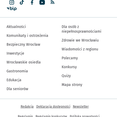
Aktualności
Dla osób z
niepełnosprawnościami
Komunikaty i ostrzeżenia
Zdrowie we Wrocławiu
Bezpieczny Wrocław
Wiadomości z regionu
Inwestycje
Polecamy
Wrocławskie osiedla
Konkursy
Gastronomia
Quizy
Edukacja
Mapa strony
Dla seniorów
Inne informacje
Redakcja
Deklaracja dostępności
Newsletter
Regulamin
Regulamin konkursów
Polityka prywatności