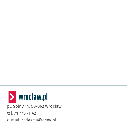
pl. Solny 14,
50-062
Wrocław
tel. 71 776 71 42
e-mail:
redakcja@araw.pl