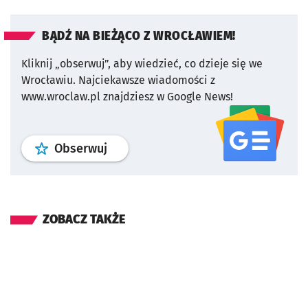
BĄDŹ NA BIEŻĄCO Z WROCŁAWIEM!
Kliknij „obserwuj”, aby wiedzieć, co dzieje się we
Wrocławiu.
Najciekawsze wiadomości z
www.wroclaw.pl znajdziesz w Google News!
profil
google news
serwisu wroclaw
Obserwuj
ZOBACZ TAKŻE