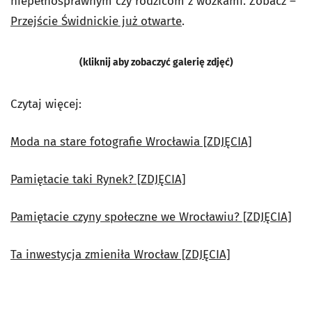
niepełnosprawnym czy rodzicom z wózkami. Zobacz –
Przejście Świdnickie już otwarte
.
(kliknij aby zobaczyć galerię zdjęć)
Czytaj więcej:
Moda na stare fotografie Wrocławia [ZDJĘCIA]
Pamiętacie taki Rynek? [ZDJĘCIA]
Pamiętacie czyny społeczne we Wrocławiu? [ZDJĘCIA]
Ta inwestycja zmieniła Wrocław [ZDJĘCIA]