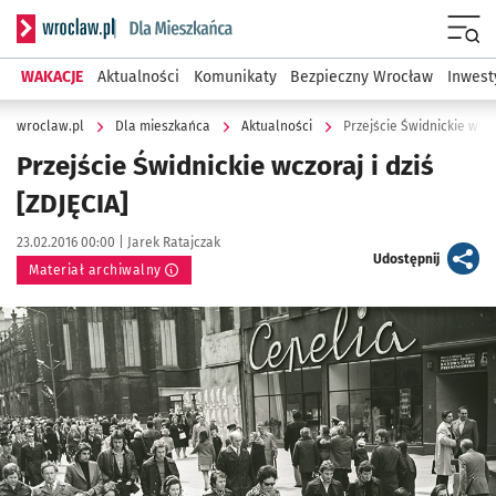
Serwis informacyjny wroclaw.pl podserwis: Dla mieszkańca
Menu
WAKACJE
Aktualności
Komunikaty
Bezpieczny Wrocław
Inwest
wroclaw.pl
Dla mieszkańca
Aktualności
Przejście Świdnickie wczor
Przejście Świdnickie wczoraj i dziś
[ZDJĘCIA]
Data publikacji:
Autor:
23.02.2016 00:00 |
Jarek Ratajczak
artykuł
Udostępnij
Materiał archiwalny
Kliknij, aby powiększyć