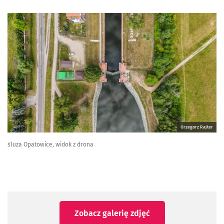
Grzegorz Rajter
śluza Opatowice, widok z drona
Zobacz galerię zdjęć