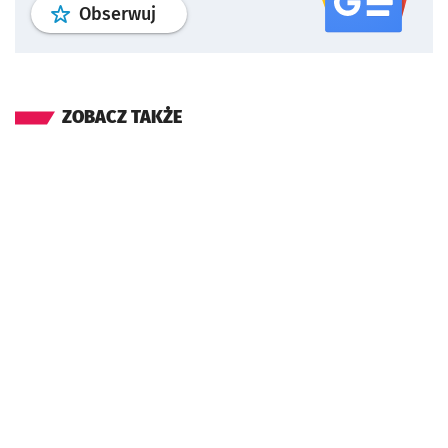
profil
google news
serwisu wroclaw
Obserwuj
ZOBACZ TAKŻE