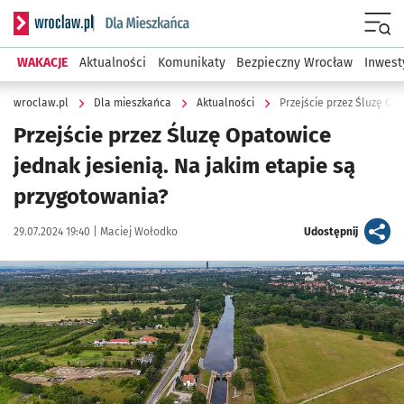
Serwis informacyjny wroclaw.pl podserwis: Dla mieszkańca
Menu
WAKACJE
Aktualności
Komunikaty
Bezpieczny Wrocław
Inwest
wroclaw.pl
Dla mieszkańca
Aktualności
Przejście przez Śluzę Opatowice
jednak jesienią. Na jakim etapie są
przygotowania?
Data publikacji:
Autor:
artykuł
29.07.2024 19:40 |
Maciej Wołodko
Udostępnij
Kliknij, aby zobaczyć galerię