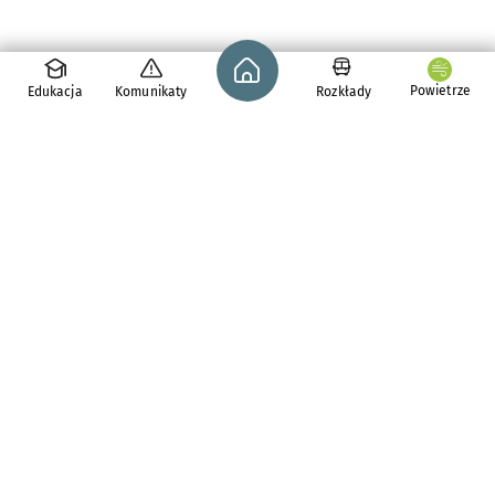
Strona główna - wroclaw.pl
Powietrze
Edukacja
Komunikaty
Rozkłady
pl. Solny 14,
50-062
Wrocław
tel. 71 776 71 42
e-mail:
redakcja@araw.pl
Aktualności
Dla osób z
niepełnosprawnościami
Komunikaty i ostrzeżenia
Zdrowie we Wrocławiu
Bezpieczny Wrocław
Wiadomości z regionu