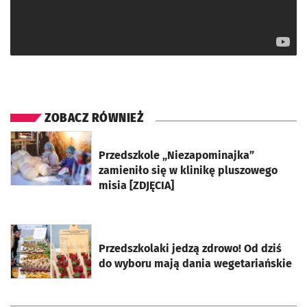
ZOBACZ RÓWNIEŻ
otworzy się w nowej karcie
Przedszkole „Niezapominajka”
zamieniło się w klinikę pluszowego
misia [ZDJĘCIA]
otworzy się w nowej karcie
Przedszkolaki jedzą zdrowo! Od dziś
do wyboru mają dania wegetariańskie