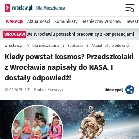
Serwis informacyjny wroclaw.pl podserwis: Dla mieszkańca
Menu
WAKACJE
Aktualności
Komunikaty
Bezpieczny Wrocław
Inwest
WROCŁAW
We Wrocławiu potrzebni pracownicy z kompetencjami
wroclaw.pl
Dla mieszkańca
Edukacja
Aktualności z edukacji
Kiedy powstał kosmos? Przedszkolaki
z Wrocławia napisały do NASA. I
dostały odpowiedź!
Data publikacji:
Autor:
artykuł
10.02.2025 12:51 |
Paulina Krawczyk
Udostępnij
Kliknij, aby powiększyć