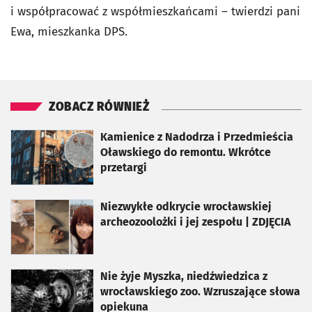
i współpracować z współmieszkańcami – twierdzi pani
Ewa, mieszkanka DPS.
ZOBACZ RÓWNIEŻ
otworzy się w nowej karcie
Kamienice z Nadodrza i Przedmieścia
Oławskiego do remontu. Wkrótce
przetargi
otworzy się w nowej karcie
Niezwykłe odkrycie wrocławskiej
archeozoolożki i jej zespołu | ZDJĘCIA
otworzy się w nowej karcie
Nie żyje Myszka, niedźwiedzica z
wrocławskiego zoo. Wzruszające słowa
opiekuna