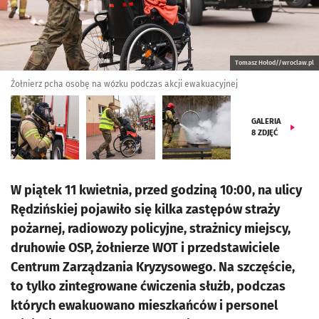
Tomasz Hołod//wroclaw.pl
Żołnierz pcha osobę na wózku podczas akcji ewakuacyjnej
GALERIA
8
ZDJĘĆ
W piątek 11 kwietnia, przed godziną 10:00, na ulicy
Rędzińskiej pojawiło się kilka zastępów straży
pożarnej, radiowozy policyjne, strażnicy miejscy,
druhowie OSP, żołnierze WOT i przedstawiciele
Centrum Zarządzania Kryzysowego. Na szczęście,
to tylko zintegrowane ćwiczenia służb, podczas
których ewakuowano mieszkańców i personel