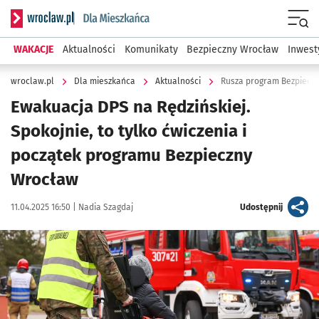
Serwis informacyjny wroclaw.pl podserwis: Dla mieszkańca
Menu
WAKACJE
Aktualności
Komunikaty
Bezpieczny Wrocław
Inwest
wroclaw.pl
Dla mieszkańca
Aktualności
Rusza program Bezpiecz
Ewakuacja DPS na Rędzińskiej.
Spokojnie, to tylko ćwiczenia i
początek programu Bezpieczny
Wrocław
Data publikacji:
Autor:
artykuł
11.04.2025 16:50 |
Nadia Szagdaj
Udostępnij
Kliknij, aby zobaczyć galerię