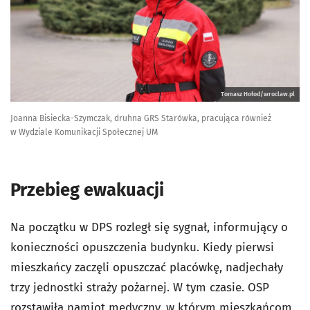
Tomasz Hołod/wroclaw.pl
Joanna Bisiecka-Szymczak, druhna GRS Starówka, pracująca również
w Wydziale Komunikacji Społecznej UM
Przebieg ewakuacji
Na początku w DPS rozległ się sygnał, informujący o
konieczności opuszczenia budynku. Kiedy pierwsi
mieszkańcy zaczęli opuszczać placówkę, nadjechały
trzy jednostki straży pożarnej. W tym czasie. OSP
rozstawiła namiot medyczny, w którym mieszkańcom