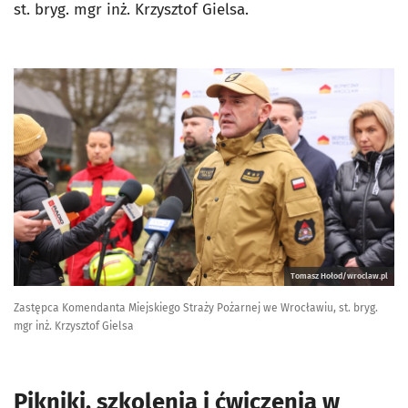
st. bryg. mgr inż. Krzysztof Gielsa.
Tomasz Hołod/wroclaw.pl
Zastępca Komendanta Miejskiego Straży Pożarnej we Wrocławiu, st. bryg.
mgr inż. Krzysztof Gielsa
Pikniki, szkolenia i ćwiczenia w