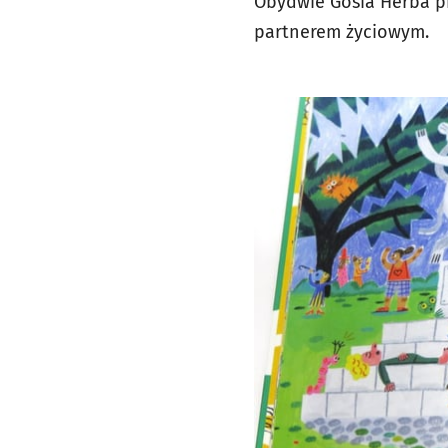
Obydwie Gosia Herba pr
partnerem życiowym.