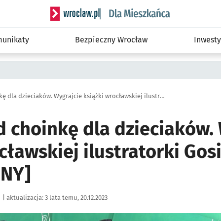
Serwis informacyjny wroclaw.pl podserwis: Dla
unikaty
Bezpieczny Wrocław
Inwesty
Prezent pod choinkę dla dzieciaków. Wygrajcie książki wrocławskiej ilustratorki Gosi Herby [ZAKOŃCZONY]
d choinkę dla dzieciaków.
cławskiej ilustratorki Gos
NY]
|
aktualizacja:
3 lata temu, 20.12.2023