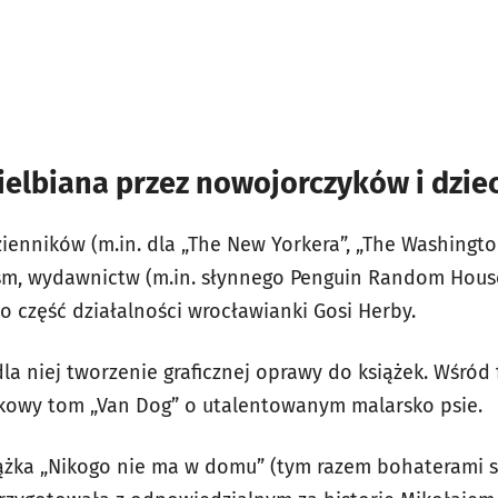
elbiana przez nowojorczyków i dziec
zienników (m.in. dla „The New Yorkera”, „The Washingto
ism, wydawnictw (m.in. słynnego Penguin Random House,
lko część działalności wrocławianki Gosi Herby.
la niej tworzenie graficznej oprawy do książek. Wśród
tkowy tom „Van Dog” o utalentowanym malarsko psie.
iążka „Nikogo nie ma w domu” (tym razem bohaterami są