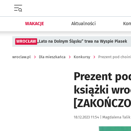
Menu główne portalu wroclaw.pl
WAKACJE
Aktualności
Kom
WROCŁAW
„Lato na Dolnym Śląsku” trwa na Wyspie Piasek
wroclaw.pl
Dla mieszkańca
Konkursy
Prezent po
książki wro
[ZAKOŃCZO
Data publikacji:
Autor:
18.12.2023 11:54 |
Magdalena Talik
Kliknij, aby powiększyć