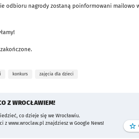
asie odbioru nagrody zostaną poinformowani mailowo 
yłamy!
 zakończone.
i
konkurs
zajęcia dla dzieci
CO Z WROCŁAWIEM!
wiedzieć, co dzieje się we Wrocławiu.
i z www.wroclaw.pl znajdziesz w Google News!