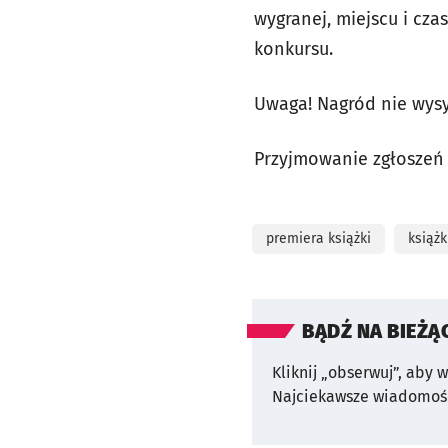
wygranej, miejscu i cz
konkursu.
Uwaga! Nagród nie wys
Przyjmowanie zgłoszeń
premiera książki
książk
BĄDŹ NA BIEŻĄ
Kliknij „obserwuj”, aby 
Najciekawsze wiadomośc