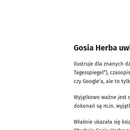
Gosia Herba uwi
Ilustruje dla znanych d
Tagesspiegel”), czasop
czy Google'a, ale to ty
Wyjątkowo ważne jest d
dokonań są m.in. wyją
Właśnie ukazała się ks