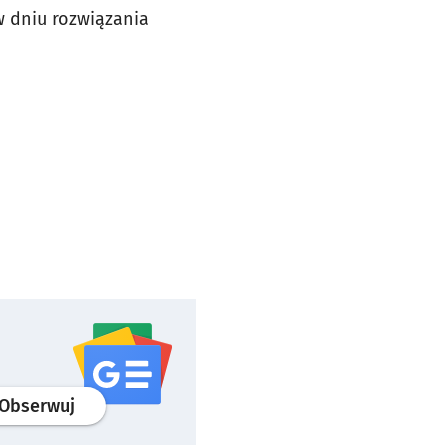
w dniu rozwiązania
profil
google news
serwisu wroclaw.pl
Obserwuj