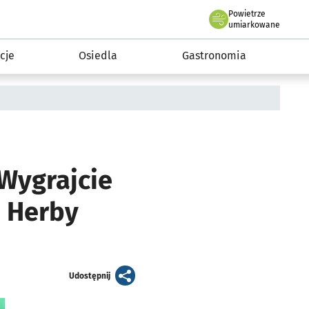
Powietrze
we Wrocławiu
 mieszkańca
umiarkowane
cje
Osiedla
Gastronomia
 Wygrajcie
i Herby
artykuł
Udostępnij