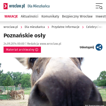
Serwis informacyjny wroclaw.pl podserwis: Dla mieszkańca
Menu
WAKACJE
Aktualności
Komunikaty
Bezpieczny Wrocław
Inwest
wroclaw.pl
Dla mieszkańca
Przydatne Informacje
Celebryci we W
Poznańskie osły
Data publikacji:
Autor:
24.09.2014 00:00 |
Redakcja www.wroclaw.pl
artykuł
Udostępnij
Materiał archiwalny
Kliknij, aby powiększyć
fot. freeimages.com