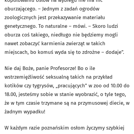
kopulowaniu osłów na wybiegu nie ma nic
oburzającego.
–
Jednym z zadań ogrodów
zoologicznych jest przekazywanie materiału
genetycznego. To naturalne
–
mówi.
–
Skoro ludzi
oburza coś takiego, niedługo nie będziemy mogli
nawet zobaczyć karmienia zwierząt w takich
miejscach, bo komuś wyda się to zdrożne
–
dodaje”.
Nie daj Boże, panie Profesorze! Bo o ile
wstrzemięźliwość seksualną takich na przykład
kotików czy tygrysów,
„
pracujących” w zoo od 10.00 do
18.00, jesteśmy sobie w stanie wyobrazić, o tyle tego,
że w tym czasie trzymane są na przymusowej diecie, w
żadnym wypadku!
W każdym razie poznańskim osłom życzymy szybkiej