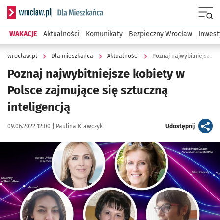
Serwis informacyjny wroclaw.pl podserwis: Dla mieszkańca
Menu
WAKACJE
Aktualności
Komunikaty
Bezpieczny Wrocław
Inwest
wroclaw.pl
Dla mieszkańca
Aktualności
Poznaj najwybitniejsze ko
Poznaj najwybitniejsze kobiety w
Polsce zajmujące się sztuczną
inteligencją
Data publikacji:
Autor:
artykuł
09.06.2022 12:00 |
Paulina Krawczyk
Udostępnij
Kliknij, aby powiększyć