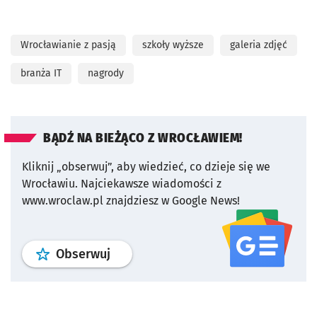
Wrocławianie z pasją
szkoły wyższe
galeria zdjęć
branża IT
nagrody
BĄDŹ NA BIEŻĄCO Z WROCŁAWIEM!
Kliknij „obserwuj”, aby wiedzieć, co dzieje się we
Wrocławiu.
Najciekawsze wiadomości z
www.wroclaw.pl znajdziesz w Google News!
profil
google news
serwisu wroclaw
Obserwuj