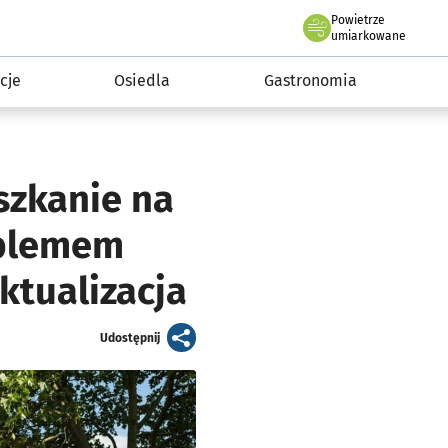
Powietrze
we Wrocławiu
 mieszkańca
umiarkowane
cje
Osiedla
Gastronomia
szkanie na
oblemem
ktualizacja
artykuł
Udostępnij