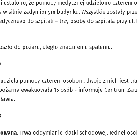
cji ustalono, że pomocy medycznej udzielono czterem 
y w silnie zadymionym budynku. Wszystkie zostały pr
ycznego do szpitali – trzy osoby do szpitala przy ul. 
oszło do pożaru, uległo znacznemu spaleniu.
0
e
udziela pomocy czterem osobom, dwoje z nich jest t
ż pożarna ewakuowała 15 osób - informuje
Centrum Zar
cławia.
8
nowana.
Trwa oddymianie klatki schodowej. Jednej os