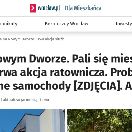
Serwis informacyjny wroclaw.pl podserwis: Dla
unikaty
Bezpieczny Wrocław
Inwesty
a na Nowym Dworze. Trwa akcja służb
owym Dworze. Pali się mie
 Trwa akcja ratownicza. Pr
e samochody [ZDJĘCIA]. A
|
aktualizacja:
miesiąc temu
ię