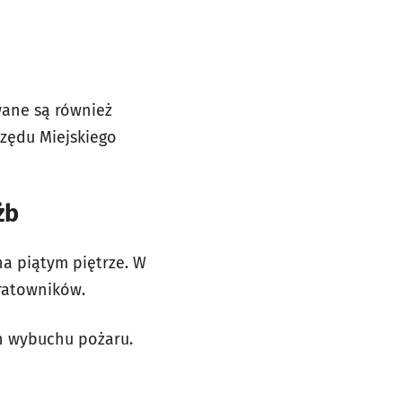
wane są również
zędu Miejskiego
żb
a piątym piętrze. W
 ratowników.
h wybuchu pożaru.