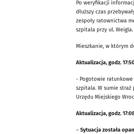
Po weryfikacji informa
dłuższy czas przebywał
zespoły ratownictwa med
szpitala przy ul. Weigla.
Mieszkanie, w którym d
Aktualizacja, godz. 17:5
- Pogotowie ratunkow
szpitala. W sumie stra
Urzędu Miejskiego Wro
Aktualizacja, godz. 17:0
–
Sytuacja została opa