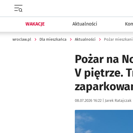
Menu główne portalu wroclaw.pl
WAKACJE
Aktualności
Kom
wroclaw.pl
Dla mieszkańca
Aktualności
Pożar mieszkani
Pożar na N
V piętrze.
zaparkowan
Data publikacji:
Autor:
08.07.2026 16:22 |
Jarek Ratajczak
Kliknij, aby zobaczyć galer
Kliknij, aby powiększyć