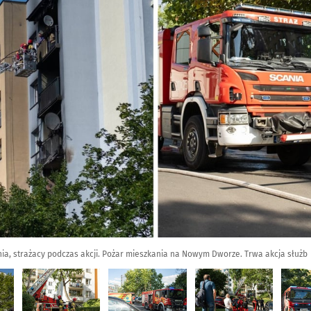
ia, strażacy podczas akcji. Pożar mieszkania na Nowym Dworze. Trwa akcja służb