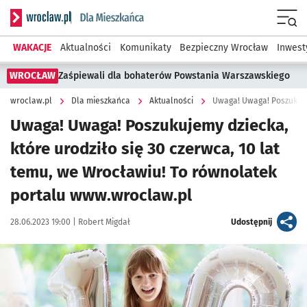
Serwis informacyjny wroclaw.pl podserwis: Dla mieszkańca
Menu
WAKACJE
Aktualności
Komunikaty
Bezpieczny Wrocław
Inwest
WROCŁAW
Zaśpiewali dla bohaterów Powstania Warszawskiego
wroclaw.pl
Dla mieszkańca
Aktualności
Uwaga! Uwaga! Poszukujemy dziecka,
które urodziło się 30 czerwca, 10 lat
temu, we Wrocławiu! To równolatek
portalu www.wroclaw.pl
Data publikacji:
Autor:
artykuł
28.06.2023 19:00 |
Robert Migdał
Udostępnij
Kliknij, aby powiększyć