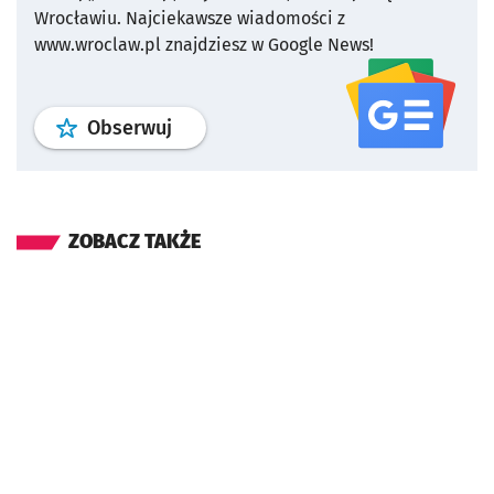
Wrocławiu.
Najciekawsze wiadomości z
www.wroclaw.pl znajdziesz w Google News!
profil
google news
serwisu wroclaw
Obserwuj
ZOBACZ TAKŻE