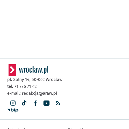
pl. Solny 14,
50-062
Wrocław
tel. 71 776 71 42
e-mail:
redakcja@araw.pl