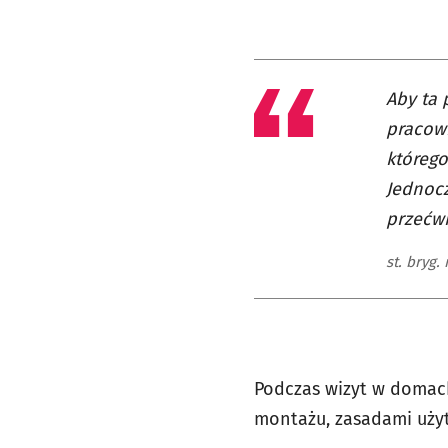
Aby ta 
pracow
którego
Jednocz
przećwi
st. bryg.
Podczas wizyt w domach 
montażu, zasadami użyt