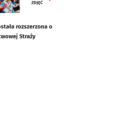
ZDJĘĆ
ostała rozszerzona o
twowej Straży