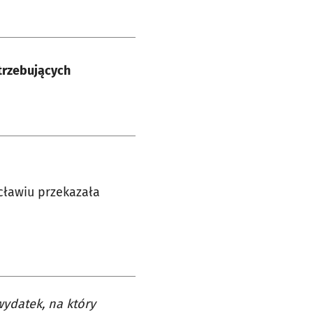
trzebujących
cławiu przekazała
wydatek, na który