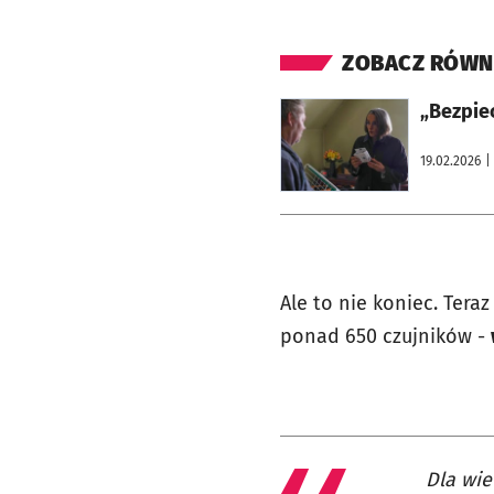
ZOBACZ RÓWN
otworzy się w nowej karcie
„Bezpie
19.02.2026
|
Ale to nie koniec. Ter
ponad 650 czujników -
Dla wie