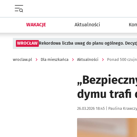
Menu główne portalu wroclaw.pl
WAKACJE
Aktualności
Kom
WROCŁAW
Rekordowa liczba uwag do planu ogólnego. Decyzj
wroclaw.pl
Dla mieszkańca
Aktualności
Ponad 500 czujn
„Bezpieczn
dymu trafi
Data publikacji:
Autor:
26.03.2026 18:45 |
Paulina Krawcz
Kliknij, aby zobaczyć galer
Kliknij, aby powiększyć