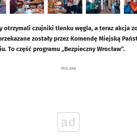
otrzymali czujniki tlenku węgla, a teraz akcja z
 przekazane zostały przez Komendę Miejską Pańs
u. To część programu „Bezpieczny Wrocław”.
REKLAMA
ad