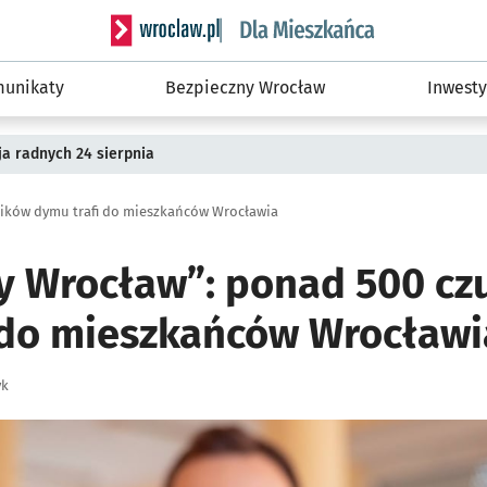
Serwis informacyjny wroclaw.pl podserwis: Dla
unikaty
Bezpieczny Wrocław
Inwesty
a radnych 24 sierpnia
ików dymu trafi do mieszkańców Wrocławia
y Wrocław”: ponad 500 cz
 do mieszkańców Wrocławi
yk
ię