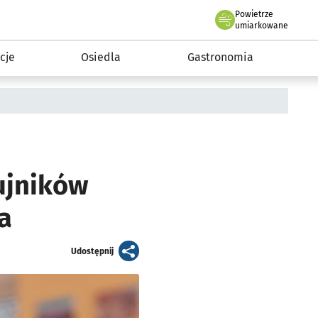
Powietrze
we Wrocławiu
 mieszkańca
umiarkowane
cje
Osiedla
Gastronomia
ujników
a
artykuł
Udostępnij