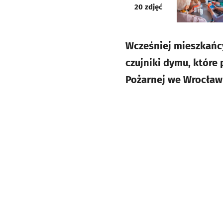
galeria
20
zdjęć
Wcześniej mieszkańcy 
czujniki dymu, które
Pożarnej we Wrocławi