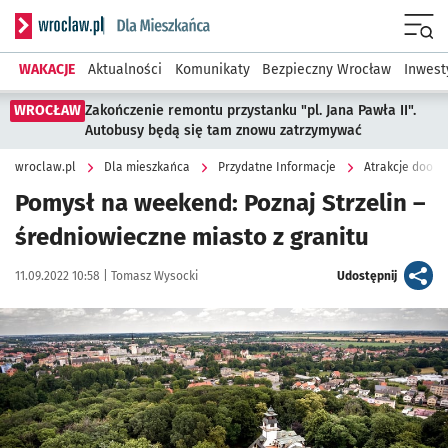
Serwis informacyjny wroclaw.pl podserwis: Dla mieszkańca
Menu
WAKACJE
Aktualności
Komunikaty
Bezpieczny Wrocław
Inwest
WROCŁAW
Zakończenie remontu przystanku "pl. Jana Pawła II".
Autobusy będą się tam znowu zatrzymywać
wroclaw.pl
Dla mieszkańca
Przydatne Informacje
Atrakcje dooko
Pomysł na weekend: Poznaj Strzelin –
średniowieczne miasto z granitu
Data publikacji:
Autor:
artykuł
11.09.2022 10:58 |
Tomasz Wysocki
Udostępnij
Kliknij, aby powiększyć