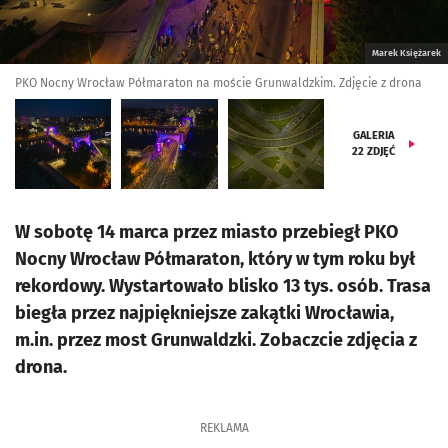
Marek Księżarek
PKO Nocny Wrocław Półmaraton na moście Grunwaldzkim. Zdjęcie z drona
GALERIA
22
ZDJĘĆ
W sobotę 14 marca przez miasto przebiegł PKO
Nocny Wrocław Półmaraton, który w tym roku był
rekordowy. Wystartowało blisko 13 tys. osób. Trasa
biegła przez najpiękniejsze zakątki Wrocławia,
m.in. przez most Grunwaldzki. Zobaczcie zdjęcia z
drona.
REKLAMA