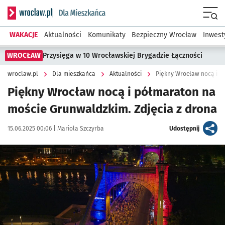
Serwis informacyjny wroclaw.pl podserwis: Dla mieszkańca
Menu
WAKACJE
Aktualności
Komunikaty
Bezpieczny Wrocław
Inwest
WROCŁAW
Przysięga w 10 Wrocławskiej Brygadzie Łączności
wroclaw.pl
Dla mieszkańca
Aktualności
Piękny Wrocław nocą i p
Piękny Wrocław nocą i półmaraton na
moście Grunwaldzkim. Zdjęcia z drona
Data publikacji:
Autor:
artykuł
15.06.2025 00:06 |
Mariola Szczyrba
Udostępnij
Kliknij, aby zobaczyć galerię