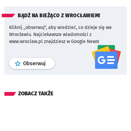
BĄDŹ NA BIEŻĄCO Z WROCŁAWIEM!
Kliknij „obserwuj”, aby wiedzieć, co dzieje się we
Wrocławiu.
Najciekawsze wiadomości z
www.wroclaw.pl znajdziesz w Google News!
profil
google news
serwisu wroclaw
Obserwuj
ZOBACZ TAKŻE