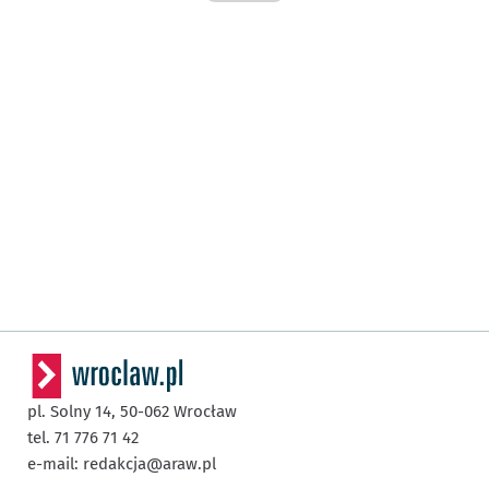
pl. Solny 14,
50-062
Wrocław
tel. 71 776 71 42
e-mail:
redakcja@araw.pl