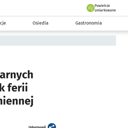
Powietrze
we Wrocławiu
 mieszkańca
umiarkowane
cje
Osiedla
Gastronomia
larnych
 ferii
miennej
artykuł
Udostępnij