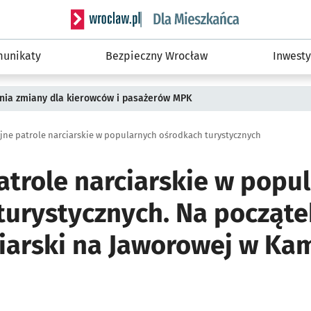
Serwis informacyjny wroclaw.pl podserwis: Dla
unikaty
Bezpieczny Wrocław
Inwesty
pnia zmiany dla kierowców i pasażerów MPK
yjne patrole narciarskie w popularnych ośrodkach turystycznych
atrole narciarskie w popu
urystycznych. Na początek
ciarski na Jaworowej w Ka