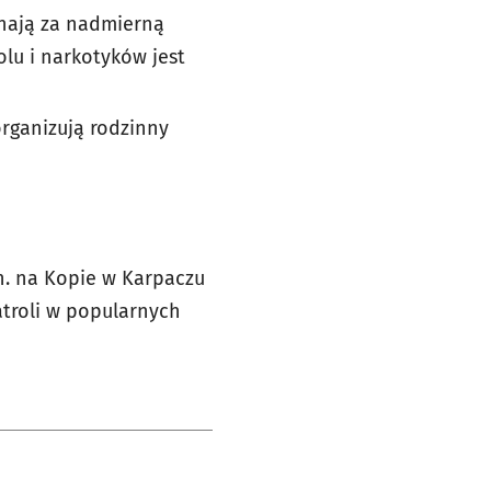
inają za nadmierną
lu i narkotyków jest
organizują rodzinny
n. na Kopie w Karpaczu
atroli w popularnych
e