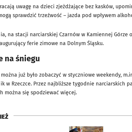
racają uwagę na dzieci zjeżdżające bez kasków, upom
mogą sprawdzić trzeźwość – jazda pod wpływem alkoho
ia, na stacji narciarskiej Czarnów w Kamiennej Górze 
inaugurujący ferie zimowe na Dolnym Śląsku.
e na śniegu
 można już było zobaczyć w styczniowe weekendy, m.i
k w Rzeczce. Przez najbliższe tygodnie narciarskich p
h można się spodziewać więcej.
IEŻ
rcie
otworzy się w nowej karci