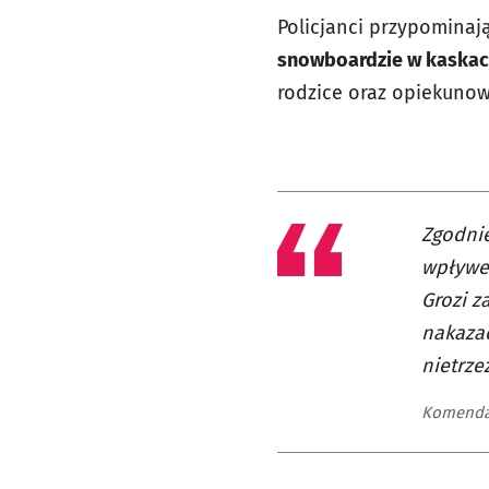
Policjanci przypominaj
snowboardzie w kaskac
rodzice oraz opiekunow
Zgodnie
wpływem
Grozi z
nakazać
nietrze
Komenda 