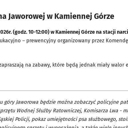
na Jaworowej w Kamiennej Górze
2026r. (godz. 10-12:00) w Kamiennej Górze na stacji nar
ukacyjno – prewencyjny organizowany przez Komendę
 zapraszają na zabawy, które będą jednak miały walor 
u góry Jaworowa będzie można zobaczyć policyjne patr
przętu Wodnej Służby Ratowniczej, Komisarza Lwa - m
ąskiej Policji, pokaz umiejętności psa służbowego, sto
olicyjnego sprzętu i wyposażenia, a także wiele innych