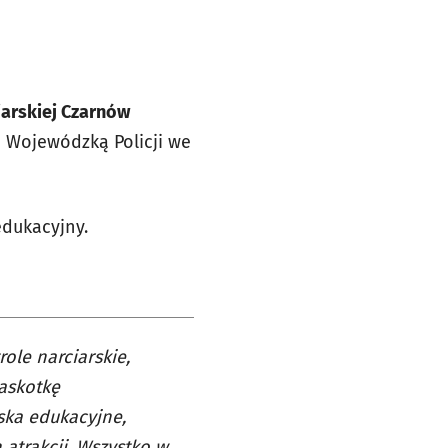
ciarskiej Czarnów
 Wojewódzką Policji we
edukacyjny.
ole narciarskie,
askotkę
iska edukacyjne,
 atrakcji. Wszystko w