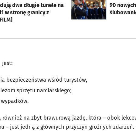
dują dwa długie tunele na
90 nowych 
11 w stronę granicy z
ślubowanie
FILM]
jest:
ia bezpieczeństwa wśród turystów,
ieżom sprzętu narciarskiego;
y wypadków.
ą również na zbyt brawurową jazdę, która – obok lekc
u – jest jedną z głównych przyczyn groźnych zdarzeń.