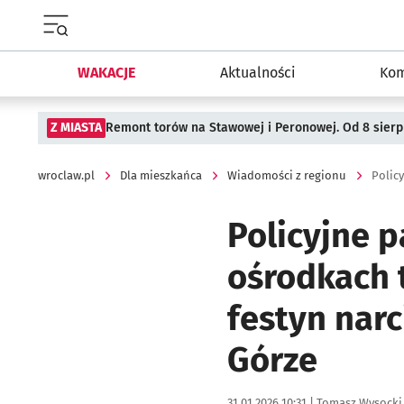
Menu główne portalu wroclaw.pl
WAKACJE
Aktualności
Kom
Z MIASTA
Remont torów na Stawowej i Peronowej. Od 8 sier
wroclaw.pl
Dla mieszkańca
Wiadomości z regionu
Polic
Policyjne p
ośrodkach t
festyn nar
Górze
Data publikacji:
Autor:
31.01.2026 10:31 |
Tomasz Wysocki