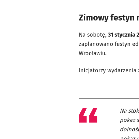
Zimowy festyn 
Na sobotę,
31 stycznia 
zaplanowano festyn ed
Wrocławiu.
Inicjatorzy wydarzenia
Na stok
pokaz s
dolnośl
pokaz p