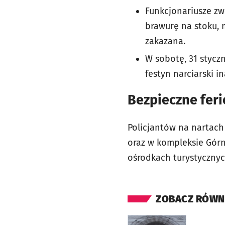
Funkcjonariusze zw
brawurę na stoku, 
zakazana.
W sobotę, 31 styczn
festyn narciarski 
Bezpieczne feri
Policjantów na nartach
oraz w kompleksie Górni
ośrodkach turystycznyc
ZOBACZ RÓWN
otworzy się w nowej ka