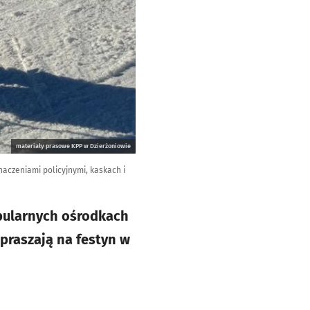
materiały prasowe KPP w Dzierżoniowie
naczeniami policyjnymi, kaskach i
opularnych ośrodkach
praszają na festyn w