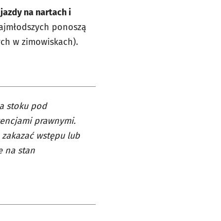
jazdy na nartach i
najmłodszych ponoszą
ych w zimowiskach).
a stoku pod
wencjami prawnymi.
e zakazać wstępu lub
e na stan