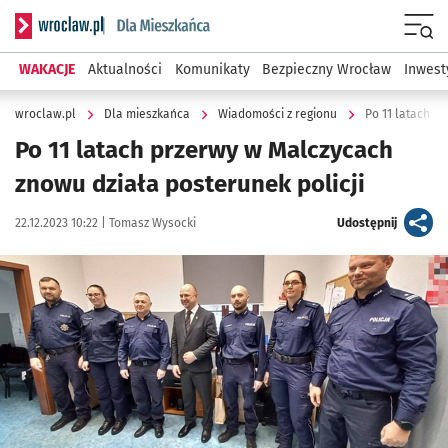
Serwis informacyjny wroclaw.pl podserwis: Dla mieszkańca
Menu
WAKACJE
Aktualności
Komunikaty
Bezpieczny Wrocław
Inwest
wroclaw.pl
Dla mieszkańca
Wiadomości z regionu
Po 11 latach p
Po 11 latach przerwy w Malczycach
znowu działa posterunek policji
Data publikacji:
Autor:
artykuł
22.12.2023 10:22 |
Tomasz Wysocki
Udostępnij
Kliknij, aby powiększyć