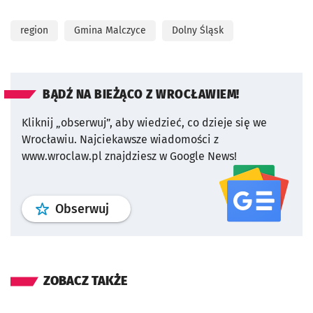
region
Gmina Malczyce
Dolny Śląsk
BĄDŹ NA BIEŻĄCO Z WROCŁAWIEM!
Kliknij „obserwuj”, aby wiedzieć, co dzieje się we
Wrocławiu.
Najciekawsze wiadomości z
www.wroclaw.pl znajdziesz w Google News!
profil
google news
serwisu wroclaw
Obserwuj
ZOBACZ TAKŻE