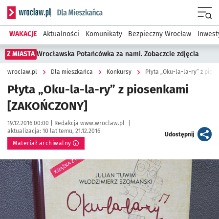
Serwis informacyjny wroclaw.pl podserwis: Dla mieszkańca
Menu
WAKACJE
Aktualności
Komunikaty
Bezpieczny Wrocław
Inwest
Z MIASTA
Wrocławska Potańcówka za nami. Zobaczcie zdjęcia
wroclaw.pl
Dla mieszkańca
Konkursy
Płyta „Oku-la-la-ry” z pio
Płyta „Oku-la-la-ry” z piosenkami
[ZAKOŃCZONY]
Data publikacji:
Autor:
19.12.2016 00:00 |
Redakcja www.wroclaw.pl
|
aktualizacja:
10 lat temu, 21.12.2016
artykuł
Udostępnij
Materiał archiwalny
Kliknij, aby powiększyć