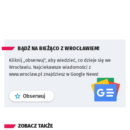
BĄDŹ NA BIEŻĄCO Z WROCŁAWIEM!
Kliknij „obserwuj”, aby wiedzieć, co dzieje się we
Wrocławiu.
Najciekawsze wiadomości z
www.wroclaw.pl znajdziesz w Google News!
profil
google news
serwisu wroclaw
Obserwuj
ZOBACZ TAKŻE