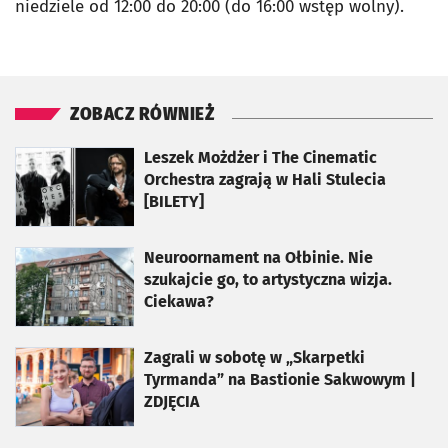
niedziele od 12:00 do 20:00 (do 16:00 wstęp wolny).
ZOBACZ RÓWNIEŻ
otworzy się w nowej karcie
Leszek Możdżer i The Cinematic
Orchestra zagrają w Hali Stulecia
[BILETY]
otworzy się w nowej karcie
Neuroornament na Ołbinie. Nie
szukajcie go, to artystyczna wizja.
Ciekawa?
otworzy się w nowej karcie
Zagrali w sobotę w „Skarpetki
Tyrmanda” na Bastionie Sakwowym |
ZDJĘCIA