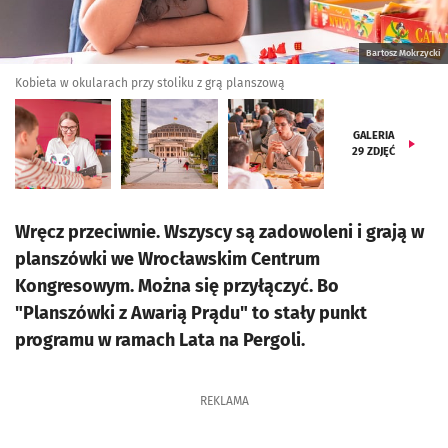
Bartosz Mokrzycki
Kobieta w okularach przy stoliku z grą planszową
GALERIA
29
ZDJĘĆ
Wręcz przeciwnie. Wszyscy są zadowoleni i grają w
planszówki we Wrocławskim Centrum
Kongresowym. Można się przyłączyć. Bo
"Planszówki z Awarią Prądu" to stały punkt
programu w ramach Lata na Pergoli.
REKLAMA