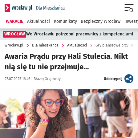
Serwis informacyjny wroclaw.pl podserwis: Dla mieszkańca
Menu
WAKACJE
Aktualności
Komunikaty
Bezpieczny Wrocław
Inwest
WROCŁAW
We Wrocławiu potrzebni pracownicy z kompetencjami
wroclaw.pl
Dla mieszkańca
Aktualności
Gry planszowe przy Hali 
Awaria Prądu przy Hali Stulecia. Nikt
nią się tu nie przejmuje…
Data publikacji:
Autor:
artykuł
27.07.2025 16:46 |
Błażej Organisty
Udostępnij
Kliknij, aby zobaczyć galerię