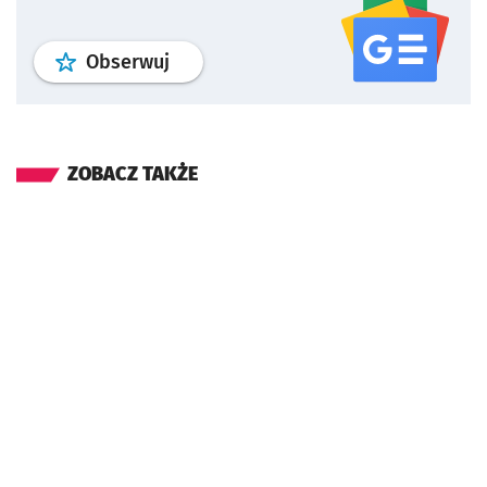
profil
google news
serwisu wroclaw
Obserwuj
ZOBACZ TAKŻE