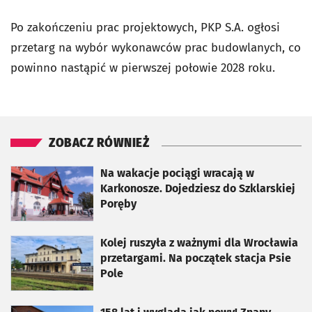
Po zakończeniu prac projektowych, PKP S.A. ogłosi
przetarg na wybór wykonawców prac budowlanych, co
powinno nastąpić w pierwszej połowie 2028 roku.
ZOBACZ RÓWNIEŻ
otworzy się w nowej karcie
Na wakacje pociągi wracają w
Karkonosze. Dojedziesz do Szklarskiej
Poręby
otworzy się w nowej karcie
Kolej ruszyła z ważnymi dla Wrocławia
przetargami. Na początek stacja Psie
Pole