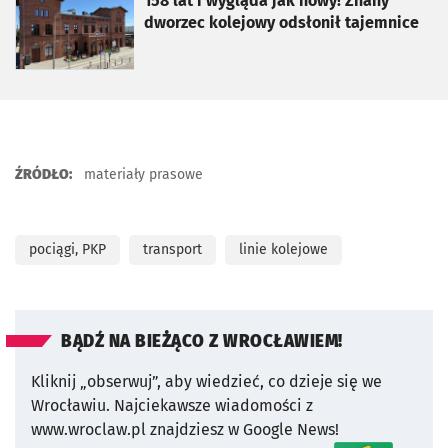
otworzy się w nowej karcie
158 lat i wygląda jak nowy! Znany
dworzec kolejowy odsłonił tajemnice
ŹRÓDŁO:
materiały prasowe
pociągi, PKP
transport
linie kolejowe
BĄDŹ NA BIEŻĄCO Z WROCŁAWIEM!
Kliknij „obserwuj”, aby wiedzieć, co dzieje się we
Wrocławiu.
Najciekawsze wiadomości z
www.wroclaw.pl znajdziesz w Google News!