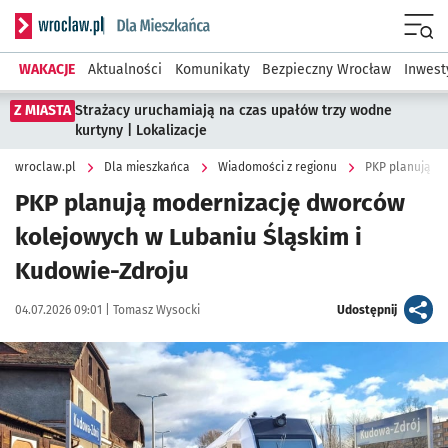
Serwis informacyjny wroclaw.pl podserwis: Dla mieszkańca
Menu
WAKACJE
Aktualności
Komunikaty
Bezpieczny Wrocław
Inwest
Z MIASTA
Strażacy uruchamiają na czas upałów trzy wodne
kurtyny | Lokalizacje
wroclaw.pl
Dla mieszkańca
Wiadomości z regionu
PKP planują m
PKP planują modernizację dworców
kolejowych w Lubaniu Śląskim i
Kudowie-Zdroju
Data publikacji:
Autor:
artykuł
04.07.2026 09:01 |
Tomasz Wysocki
Udostępnij
Kliknij, aby powiększyć