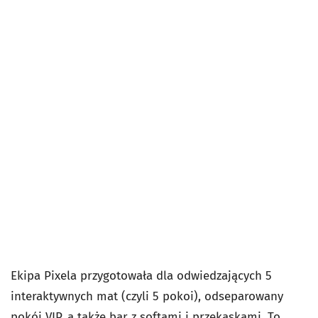
Ekipa Pixela przygotowała dla odwiedzających 5
interaktywnych mat (czyli 5 pokoi), odseparowany
pokój VIP, a także bar z softami i przekąskami. To