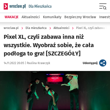
Serwis informacyjny wroclaw.pl podserwis: Dla mieszkańca
Menu
WAKACJE
Aktualności
Komunikaty
Bezpieczny Wrocław
Inwest
wroclaw.pl
Dla mieszkańca
Aktualności
Pixel XL, czyli zabawa inna niż
wszystkie. Wyobraź sobie, że cała
podłoga to gra! [SZCZEGÓŁY]
Data publikacji:
Autor:
artykuł
14.11.2022 20:05 |
Paulina Krawczyk
Udostępnij
Kliknij, aby powiększyć