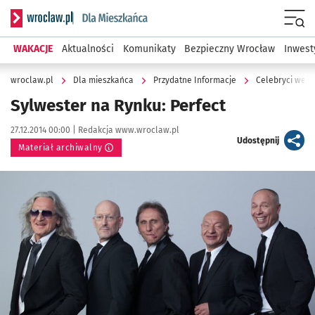
Serwis informacyjny wroclaw.pl podserwis: Dla mieszkańca
Menu
WAKACJE
Aktualności
Komunikaty
Bezpieczny Wrocław
Inwest
wroclaw.pl
Dla mieszkańca
Przydatne Informacje
Celebryci we W
Sylwester na Rynku: Perfect
Data publikacji:
Autor:
27.12.2014 00:00 |
Redakcja www.wroclaw.pl
artykuł
Udostępnij
Materiał archiwalny
Kliknij, aby powiększyć