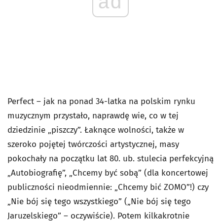
ad
Perfect – jak na ponad 34-latka na polskim rynku
muzycznym przystało, naprawdę wie, co w tej
dziedzinie „piszczy”. Łaknące wolności, także w
szeroko pojętej twórczości artystycznej, masy
pokochały na początku lat 80. ub. stulecia perfekcyjną
„Autobiografię”, „Chcemy być sobą” (dla koncertowej
publiczności nieodmiennie:
„
Chcemy bić ZOMO
”
!) czy
„Nie bój się tego wszystkiego” (
„
Nie bój się tego
Jaruzelskiego
”
– oczywiście). Potem kilkakrotnie