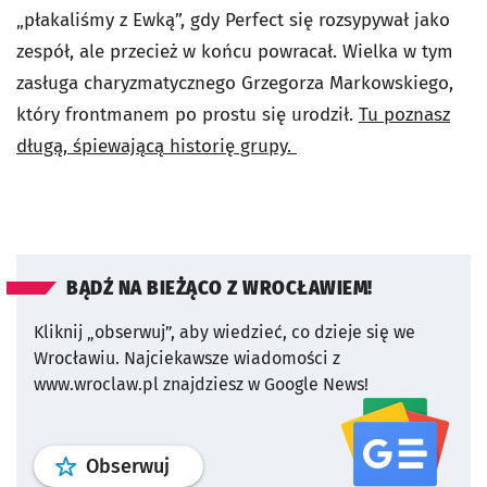
„płakaliśmy z Ewką”, gdy Perfect się rozsypywał jako
zespół, ale przecież w końcu powracał. Wielka w tym
zasługa charyzmatycznego Grzegorza Markowskiego,
który frontmanem po prostu się urodził.
Tu poznasz
długą, śpiewającą historię grupy.
BĄDŹ NA BIEŻĄCO Z WROCŁAWIEM!
Kliknij „obserwuj”, aby wiedzieć, co dzieje się we
Wrocławiu.
Najciekawsze wiadomości z
www.wroclaw.pl znajdziesz w Google News!
profil
google news
serwisu wroclaw
Obserwuj