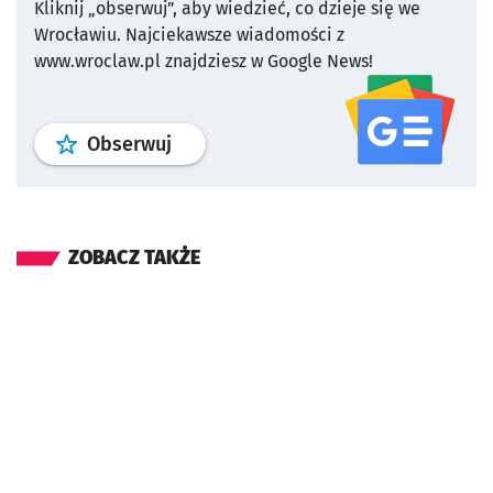
Kliknij „obserwuj”, aby wiedzieć, co dzieje się we
Wrocławiu.
Najciekawsze wiadomości z
www.wroclaw.pl znajdziesz w Google News!
profil
google news
serwisu wroclaw
Obserwuj
ZOBACZ TAKŻE