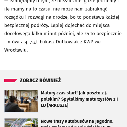
— Pamiętajmy o tym, że niezależnie, gdzie jedziemy i
ile mamy na to czasu, nie może nam zabraknąć
rozsądku i rozwagi na drodze, bo to podstawa każdej
bezpiecznej podróży. Lepiej dojechać do miejsca
docelowego kilka minut później, ale za to bezpiecznie
- mówi
asp. szt.
Łukasz Dutkowiak z KWP we
Wrocławiu.
ZOBACZ RÓWNIEŻ
otworzy się w nowej karcie
Matury czas start! Jak poszło z j.
polskim? Spytaliśmy maturzystów z I
LO [ARKUSZE]
otworzy się w nowej karcie
Nowe trasy autobusów na Jagodno.