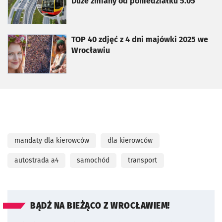
Duże zmiany od poniedziałku 5.05
otworzy się w nowej karcie
TOP 40 zdjęć z 4 dni majówki 2025 we
Wrocławiu
mandaty dla kierowców
dla kierowców
autostrada a4
samochód
transport
BĄDŹ NA BIEŻĄCO Z WROCŁAWIEM!