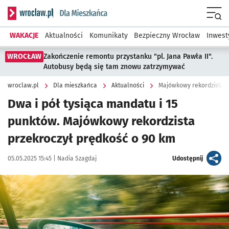
Serwis informacyjny wroclaw.pl podserwis: Dla mieszkańca
Menu
WAKACJE
Aktualności
Komunikaty
Bezpieczny Wrocław
Inwest
WROCŁAW
Zakończenie remontu przystanku "pl. Jana Pawła II".
Autobusy będą się tam znowu zatrzymywać
wroclaw.pl
Dla mieszkańca
Aktualności
Majówkowy rekordzista p
Dwa i pół tysiąca mandatu i 15
punktów. Majówkowy rekordzista
przekroczył prędkość o 90 km
Data publikacji:
Autor:
artykuł
05.05.2025 15:45 |
Nadia Szagdaj
Udostępnij
Kliknij, aby powiększyć