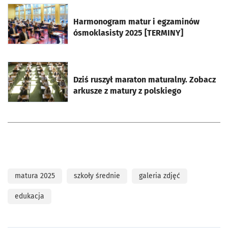
otworzy się w nowej karcie
Harmonogram matur i egzaminów
ósmoklasisty 2025 [TERMINY]
otworzy się w nowej karcie
Dziś ruszył maraton maturalny. Zobacz
arkusze z matury z polskiego
matura 2025
szkoły średnie
galeria zdjęć
edukacja