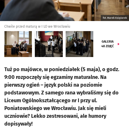
fot. Marek Księżarek
Chwile przed maturą w I LO we Wrocławiu
GALERIA
48
ZDJĘĆ
Tuż po majówce, w poniedziałek (5 maja), o godz.
9:00 rozpoczęły się egzaminy maturalne. Na
pierwszy ogień – język polski na poziomie
podstawowym. Z samego rana wybraliśmy się do
Liceum Ogólnokształcącego nr I przy ul.
Poniatowskiego we Wrocławiu. Jak się mieli
uczniowie? Lekko zestresowani, ale humory
dopisywały!