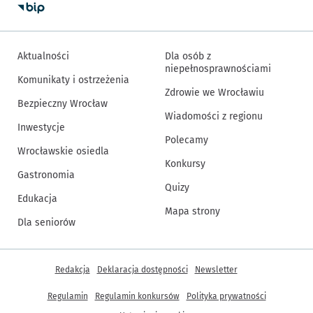
Aktualności
Dla osób z
niepełnosprawnościami
Komunikaty i ostrzeżenia
Zdrowie we Wrocławiu
Bezpieczny Wrocław
Wiadomości z regionu
Inwestycje
Polecamy
Wrocławskie osiedla
Konkursy
Gastronomia
Quizy
Edukacja
Mapa strony
Dla seniorów
Inne informacje
Redakcja
Deklaracja dostępności
Newsletter
Regulamin
Regulamin konkursów
Polityka prywatności