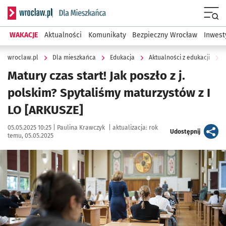
Serwis informacyjny wroclaw.pl podserwis: Dla mieszkańca
Menu
WAKACJE
Aktualności
Komunikaty
Bezpieczny Wrocław
Inwest
wroclaw.pl
Dla mieszkańca
Edukacja
Aktualności z edukacji
Matury czas start! Jak poszło z j.
polskim? Spytaliśmy maturzystów z I
LO [ARKUSZE]
Data publikacji:
Autor:
05.05.2025 10:25 |
Paulina Krawczyk
|
aktualizacja:
rok
artykuł
Udostępnij
temu, 05.05.2025
Kliknij, aby zobaczyć galerię