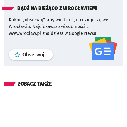
BĄDŹ NA BIEŻĄCO Z WROCŁAWIEM!
Kliknij „obserwuj”, aby wiedzieć, co dzieje się we
Wrocławiu.
Najciekawsze wiadomości z
www.wroclaw.pl znajdziesz w Google News!
profil
google news
serwisu wroclaw
Obserwuj
ZOBACZ TAKŻE