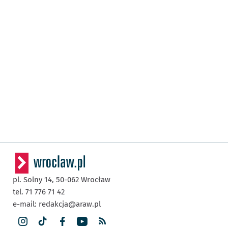
pl. Solny 14,
50-062
Wrocław
tel. 71 776 71 42
e-mail:
redakcja@araw.pl