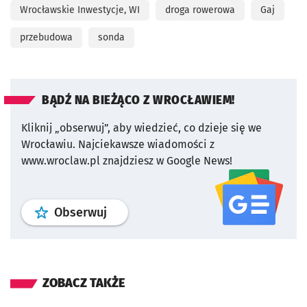
Wrocławskie Inwestycje, WI
droga rowerowa
Gaj
przebudowa
sonda
BĄDŹ NA BIEŻĄCO Z WROCŁAWIEM!
Kliknij „obserwuj”, aby wiedzieć, co dzieje się we
Wrocławiu.
Najciekawsze wiadomości z
www.wroclaw.pl znajdziesz w Google News!
profil
google news
serwisu wroclaw
Obserwuj
ZOBACZ TAKŻE