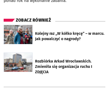
ponad rok na wykonanie zadania.
ZOBACZ RÓWNIEŻ
otworzy się w nowej karcie
Kolejny raz „W kółko kręcę” – w marcu.
Jak powalczyć o nagrody?
otworzy się w nowej karcie
Rozbiórka Arkad Wrocławskich.
Zmieniła się organizacja ruchu I
ZDJĘCIA