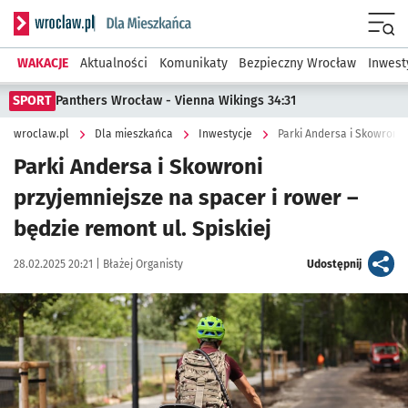
Serwis informacyjny wroclaw.pl podserwis: Dla mieszkańca
Menu
WAKACJE
Aktualności
Komunikaty
Bezpieczny Wrocław
Inwest
SPORT
Panthers Wrocław - Vienna Wikings 34:31
wroclaw.pl
Dla mieszkańca
Inwestycje
Parki Andersa i Skowroni 
Parki Andersa i Skowroni
przyjemniejsze na spacer i rower –
będzie remont ul. Spiskiej
Data publikacji:
Autor:
artykuł
28.02.2025 20:21 |
Błażej Organisty
Udostępnij
Kliknij, aby powiększyć