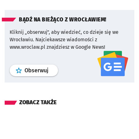
BĄDŹ NA BIEŻĄCO Z WROCŁAWIEM!
Kliknij „obserwuj”, aby wiedzieć, co dzieje się we
Wrocławiu.
Najciekawsze wiadomości z
www.wroclaw.pl znajdziesz w Google News!
profil
google news
serwisu wroclaw
Obserwuj
ZOBACZ TAKŻE