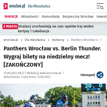
Serwis informacyjny wroclaw.pl podserwis: Dla mieszkańca
Menu
WAKACJE
Aktualności
Komunikaty
Bezpieczny Wrocław
Inwest
Z MIASTA
Strażacy uruchamiają na czas upałów trzy wodne
kurtyny | Lokalizacje
wroclaw.pl
Dla mieszkańca
Konkursy
Panthers Wrocław vs. Berlin Thunder.
Wygraj bilety na niedzielny mecz!
[ZAKOŃCZONY]
Data publikacji:
Autor:
12.08.2022 08:47 |
Redakcja www.wroclaw.pl
|
artykuł
Udostępnij
aktualizacja:
4 lata temu, 12.08.2022
Kliknij, aby powiększyć