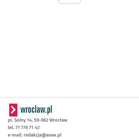
pl. Solny 14,
50-062
Wrocław
tel. 71 776 71 42
e-mail:
redakcja@araw.pl