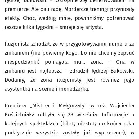
Jędrzej Bukowski. – Okropnie się denerwowałem na
premierze. Ale dali radę. Mordercze treningi przyniosły
efekty. Choć, według mnie, powinniśmy potrenować
jeszcze kilka tygodni – śmieje się artysta.
Iluzjonista zdradził, że w przygotowywaniu numeru ze
znikaniem (nie powiemy kogo, bo nie chcemy zepsuć
niespodzianki) pomagała mu… żona. – Ona w
znikaniu jest najlepsza – zdradził Jędrzej Bukowski.
Dodamy, że żona iluzjonisty jest również jego
asystentką na scenie i menedżerką.
Premiera „Mistrza i Małgorzaty” w reż. Wojciecha
Kościelniaka odbyła się 28 września. Informacje o
kolejnych spektaklach (bilety niestety do końca roku
praktycznie wszystkie zostały już wyprzedane), w