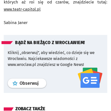
których aż roi się od czarów, znajdziecie tutaj:
www.
teatr
-
capitol
.pl
Sabina Janer
BĄDŹ NA BIEŻĄCO Z WROCŁAWIEM!
Kliknij „obserwuj”, aby wiedzieć, co dzieje się we
Wrocławiu.
Najciekawsze wiadomości z
www.wroclaw.pl znajdziesz w Google News!
profil
google news
serwisu wroclaw
Obserwuj
ZOBACZ TAKŻE