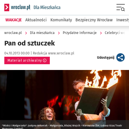
Serwis informacyjny wroclaw.pl podserwis: Dla mieszkańca
Menu
WAKACJE
Aktualności
Komunikaty
Bezpieczny Wrocław
Inwest
wroclaw.pl
Dla mieszkańca
Przydatne Informacje
Celebryci we W
Pan od sztuczek
Data publikacji:
Autor:
04.10.2013 00:00 |
Redakcja www.wroclaw.pl
artykuł
Udostępnij
Materiał archiwalny
Kliknij, aby powiększyć
"Mistrz i Małgorzata": Justyna Antoniak - Małgorzata, Błażej Wojcik - Korowiow (fot. Łukasz Giza/Teatr
Muzyczny Capitol)