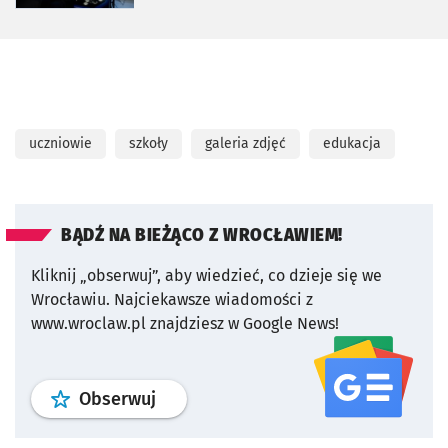
uczniowie
szkoły
galeria zdjęć
edukacja
BĄDŹ NA BIEŻĄCO Z WROCŁAWIEM!
Kliknij „obserwuj”, aby wiedzieć, co dzieje się we
Wrocławiu.
Najciekawsze wiadomości z
www.wroclaw.pl znajdziesz w Google News!
profil
google news
serwisu wroclaw
Obserwuj