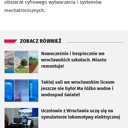
obszarze cyfrowego wytwarzania i systemów
mechatronicznych.
ZOBACZ RÓWNIEŻ
otworzy się w nowej karcie
Nowocześnie i bezpiecznie we
wrocławskich szkołach. Miasto
remontuje!
otworzy się w nowej karcie
Takiej sali we wrocławskim liceum
jeszcze nie było! Ma łóżko wodne i
wodospad świateł
otworzy się w nowej karcie
Uczniowie z Wrocławia uczą się na
symulatorze lokomotywy elektrycznej