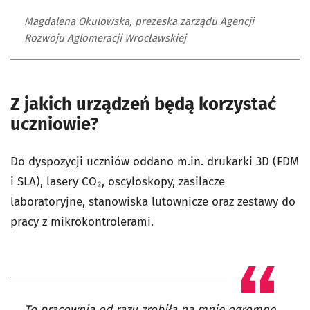
Magdalena Okulowska, prezeska zarządu Agencji
Rozwoju Aglomeracji Wrocławskiej
Z jakich urządzeń będą korzystać
uczniowie?
Do dyspozycji uczniów oddano m.in. drukarki 3D (FDM
i SLA), lasery CO₂, oscyloskopy, zasilacze
laboratoryjne, stanowiska lutownicze oraz zestawy do
pracy z mikrokontrolerami.
To pracownia od razu zrobiła na mnie ogromne