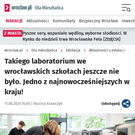
Serwis informacyjny wroclaw.pl podserwis: Dla mieszkańca
Menu
WAKACJE
Aktualności
Komunikaty
Bezpieczny Wrocław
Inwest
Z MIASTA
Pyszne sery, wspaniałe wędliny, wyborne słodkości. W
Rynku do niedzieli trwa Wrocławska Feta [ZDJĘCIA]
wroclaw.pl
Dla mieszkańca
Edukacja
Aktualności z edukacji
Takiego laboratorium we
wrocławskich szkołach jeszcze nie
było. Jedno z najnowocześniejszych w
kraju!
Data publikacji:
Autor:
artykuł
11.06.2025 14:00 |
Paulina Krawczyk
Udostępnij
Kliknij, aby zobaczyć galerię