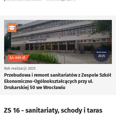
kategoria Edukacja i kultura
Ukończono:
2025
Koszt inwestycji
3,4 mln zł
Rok realizacji: 2025
Przebudowa i remont sanitariatów z Zespole Szkół
Ekonomiczno-Ogólnokształcących przy ul.
Drukarskiej 50 we Wrocławiu
ZS 16 - sanitariaty, schody i taras