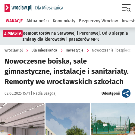
Serwis informacyjny wroclaw.pl podserwis: Dla mieszkańca
Menu
WAKACJE
Aktualności
Komunikaty
Bezpieczny Wrocław
Inwest
Z MIASTA
Remont torów na Stawowej i Peronowej. Od 8 sierpnia
zmiany dla kierowców i pasażerów MPK
wroclaw.pl
Dla mieszkańca
Inwestycje
Nowocześnie i bezpieczni
Nowoczesne boiska, sale
gimnastyczne, instalacje i sanitariaty.
Remonty we wrocławskich szkołach
Data publikacji:
Autor:
artykuł
02.06.2025 15:41 |
Nadia Szagdaj
Udostępnij