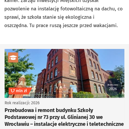
kamer.
Zarząd Inwestycji Miejskich uzyskał
pozwolenie na instalację fotowoltaiczną na dachu, co
sprawi, że szkoła stanie się ekologiczna i
oszczędna.
Tu prace ruszą jeszcze przed wakacjami.
kategoria Edukacja i kultura
Ukończono:
2026
Koszt inwestycji
1,7 mln zł
Rok realizacji: 2026
Przebudowa i remont budynku Szkoły
Podstawowej nr 73 przy ul. Glinianej 30 we
Wrocławiu – instalacje elektryczne i teletechniczne