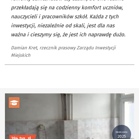
przekładają się na codzienny komfort uczniów,
nauczycieli i pracowników szkół. Każda z tych
inwestycji, niezależnie od skali, jest dla nas
ważna i cieszymy się, że jest ich naprawdę dużo.
Damian Kret, rzecznik prasowy Zarządu Inwestycji
Miejskich
kategoria Edukacja i kultura
Ukończono:
2025
Koszt inwestycji
394 tys. zł