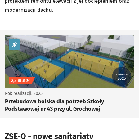
projektem remontu elewacji z jej dociepleniem oraz
modernizacji dachu.
kategoria Sport i rekreacja
Ukończono:
2025
Koszt inwestycji
2,2 mln zł
Rok realizacji: 2025
Przebudowa boiska dla potrzeb Szkoły
Podstawowej nr 43 przy ul. Grochowej
ZSE-O - nowe sanitariaty