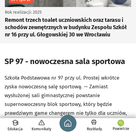
Rok realizacji: 2025
Remont trzech toalet uczniowskich oraz tarasu i
schodów zewnętrznych w budynku Zespołu Szkół
nr 16 przy ul. Głogowskiej 30 we Wrocławiu
SP 97 - nowoczesna sala sportowa
Szkoła Podstawowa nr 97 przy ul. Prostej wkrótce
zyska nowoczesną salę sportową. — Zamiast
wysłużonej sali gimnastycznej powstanie
supernowoczesny blok sportowy, który będzie
prawdziwym game changerem nie tylko dla uczniów,
Strona główna - wroclaw.pl
ale i dla całej okolicy - zapowiada ZIM.
Powietrze
Edukacja
Komunikaty
Rozkłady