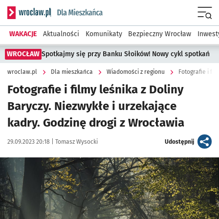
Serwis informacyjny wroclaw.pl podserwis: Dla mieszkańca
Menu
WAKACJE
Aktualności
Komunikaty
Bezpieczny Wrocław
Inwest
WROCŁAW
Spotkajmy się przy Banku Słoików! Nowy cykl spotkań
wroclaw.pl
Dla mieszkańca
Wiadomości z regionu
Fotografie i filmy leśnika z Doliny
Baryczy. Niezwykłe i urzekające
kadry. Godzinę drogi z Wrocławia
Data publikacji:
Autor:
artykuł
29.09.2023 20:18 |
Tomasz Wysocki
Udostępnij
Kliknij, aby zobaczyć galerię