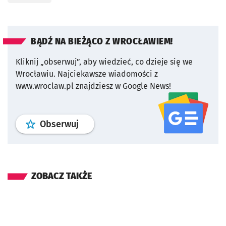
BĄDŹ NA BIEŻĄCO Z WROCŁAWIEM!
Kliknij „obserwuj”, aby wiedzieć, co dzieje się we
Wrocławiu.
Najciekawsze wiadomości z
www.wroclaw.pl znajdziesz w Google News!
profil
google news
serwisu wroclaw
Obserwuj
ZOBACZ TAKŻE