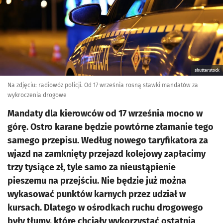
shutterstock
Na zdjęciu: radiowóz policji. Od 17 września rosną stawki mandatów za
wykroczenia drogowe
Mandaty dla kierowców od 17 września mocno w
górę. Ostro karane będzie powtórne złamanie tego
samego przepisu. Według nowego taryfikatora za
wjazd na zamknięty przejazd kolejowy zapłacimy
trzy tysiące zł, tyle samo za nieustąpienie
pieszemu na przejściu. Nie będzie już można
wykasować punktów karnych przez udział w
kursach. Dlatego w ośrodkach ruchu drogowego
były tłumy, które chciały wykorzystać ostatnią