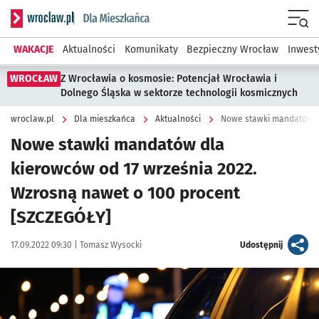
Serwis informacyjny wroclaw.pl podserwis: Dla mieszkańca
Menu
WAKACJE
Aktualności
Komunikaty
Bezpieczny Wrocław
Inwest
WROCŁAW
Z Wrocławia o kosmosie: Potencjał Wrocławia i
Dolnego Śląska w sektorze technologii kosmicznych
wroclaw.pl
Dla mieszkańca
Aktualności
Nowe stawki mandatów dla
kierowców od 17 września 2022.
Wzrosną nawet o 100 procent
[SZCZEGÓŁY]
Data publikacji:
Autor:
artykuł
17.09.2022 09:30 |
Tomasz Wysocki
Udostępnij
Kliknij, aby powiększyć