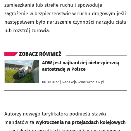
zamieszkania lub strefie ruchu i spowoduje
zagrożenie w bezpieczeństwie w ruchu drogowym jeśli
następstwem było naruszenie czynności narządu ciała
lub rozstrój zdrowia.
ZOBACZ RÓWNIEŻ
otworzy się w nowej karcie
AOW jest najbardziej niebezpieczną
autostradą w Polsce
06.09.2022
| Redakcja www.wroclaw.pl
Autorzy nowego taryfikatora podnieśli stawki
mandatów za
wykroczenia na przejazdach kolejowych
– i w takich przypadkach kierowcy łamiący przepisy