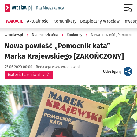
Serwis informacyjny wroclaw.pl podserwis: Dla mieszkańca
Menu
WAKACJE
Aktualności
Komunikaty
Bezpieczny Wrocław
Inwest
wroclaw.pl
Dla mieszkańca
Konkursy
Nowa powieść „Pomocnik k
Nowa powieść „Pomocnik kata”
Marka Krajewskiego [ZAKOŃCZONY]
Data publikacji:
Autor:
25.06.2020 00:00 |
Redakcja www.wroclaw.pl
artykuł
Udostępnij
Materiał archiwalny
Kliknij, aby powiększyć