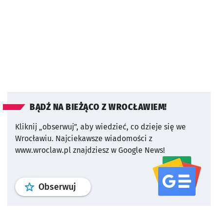
BĄDŹ NA BIEŻĄCO Z WROCŁAWIEM!
Kliknij „obserwuj”, aby wiedzieć, co dzieje się we
Wrocławiu.
Najciekawsze wiadomości z
www.wroclaw.pl znajdziesz w Google News!
profil
google news
serwisu wroclaw
Obserwuj