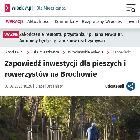
Serwis informacyjny wroclaw.pl podserwis: Dla mieszkańca
Menu
WAKACJE
Aktualności
Komunikaty
Bezpieczny Wrocław
Inwest
WAŻNE
Zakończenie remontu przystanku "pl. Jana Pawła II".
Autobusy będą się tam znowu zatrzymywać
wroclaw.pl
Dla mieszkańca
Wrocławskie osiedla
Zapowiedź inwes
Zapowiedź inwestycji dla pieszych i
rowerzystów na Brochowie
Data publikacji:
Autor:
artykuł
03.02.2026 10:26 |
Błażej Organisty
Udostępnij
Kliknij, aby powiększyć