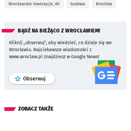
Wrocławskie Inwestycje, WI
budowa
Brochów
BĄDŹ NA BIEŻĄCO Z WROCŁAWIEM!
Kliknij „obserwuj”, aby wiedzieć, co dzieje się we
Wrocławiu.
Najciekawsze wiadomości z
www.wroclaw.pl znajdziesz w Google News!
profil
google news
serwisu wroclaw
Obserwuj
ZOBACZ TAKŻE