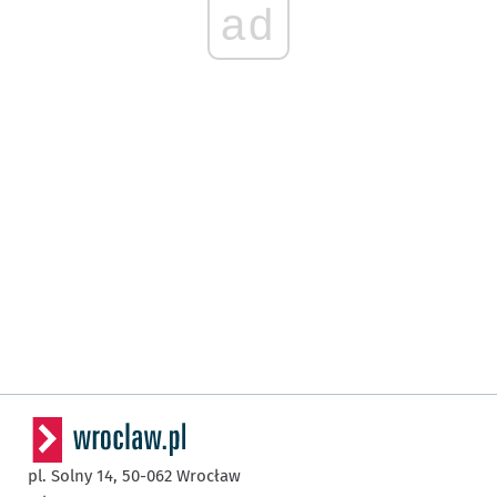
ad
pl. Solny 14,
50-062
Wrocław