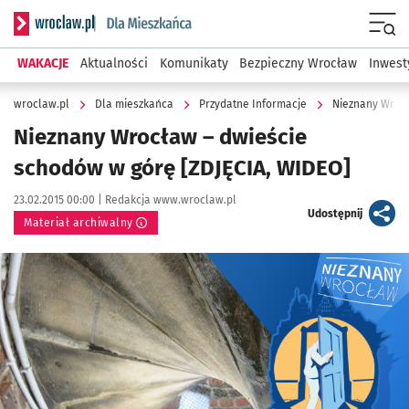
Serwis informacyjny wroclaw.pl podserwis: Dla mieszkańca
Menu
WAKACJE
Aktualności
Komunikaty
Bezpieczny Wrocław
Inwest
wroclaw.pl
Dla mieszkańca
Przydatne Informacje
Nieznany Wroc
Nieznany Wrocław – dwieście
schodów w górę [ZDJĘCIA, WIDEO]
Data publikacji:
Autor:
23.02.2015 00:00 |
Redakcja www.wroclaw.pl
artykuł
Udostępnij
Materiał archiwalny
Kliknij, aby powiększyć