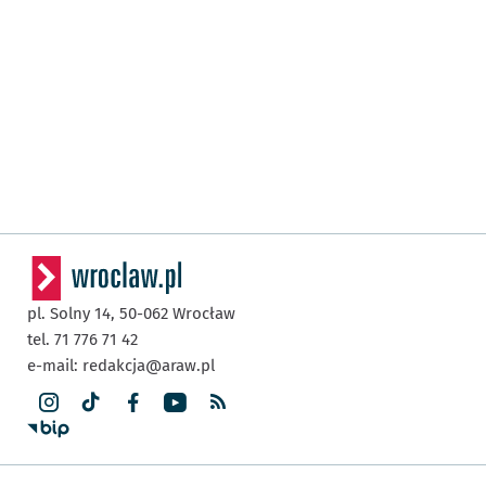
pl. Solny 14,
50-062
Wrocław
tel. 71 776 71 42
e-mail:
redakcja@araw.pl