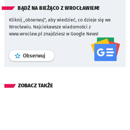
BĄDŹ NA BIEŻĄCO Z WROCŁAWIEM!
Kliknij „obserwuj”, aby wiedzieć, co dzieje się we
Wrocławiu.
Najciekawsze wiadomości z
www.wroclaw.pl znajdziesz w Google News!
profil
google news
serwisu wroclaw
Obserwuj
ZOBACZ TAKŻE