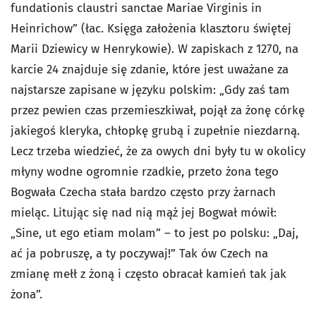
fundationis claustri sanctae Mariae Virginis in
Heinrichow” (łac. Księga założenia klasztoru świętej
Marii Dziewicy w Henrykowie). W zapiskach z 1270, na
karcie 24 znajduje się zdanie, które jest uważane za
najstarsze zapisane w języku polskim: „Gdy zaś tam
przez pewien czas przemieszkiwał, pojął za żonę córkę
jakiegoś kleryka, chłopkę grubą i zupełnie niezdarną.
Lecz trzeba wiedzieć, że za owych dni były tu w okolicy
młyny wodne ogromnie rzadkie, przeto żona tego
Bogwała Czecha stała bardzo często przy żarnach
mieląc. Litując się nad nią mąż jej Bogwał mówił:
„Sine, ut ego etiam molam” – to jest po polsku: „Daj,
ać ja pobruszę, a ty poczywaj!” Tak ów Czech na
zmianę mełł z żoną i często obracał kamień tak jak
żona”.