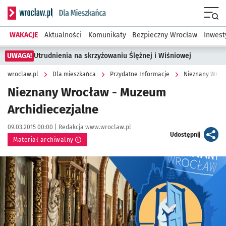
Serwis informacyjny wroclaw.pl podserwis: Dla mieszkańca
Menu
WAKACJE
Aktualności
Komunikaty
Bezpieczny Wrocław
Inwest
UWAGA!
Utrudnienia na skrzyżowaniu Ślężnej i Wiśniowej
wroclaw.pl
Dla mieszkańca
Przydatne Informacje
Nieznany Wroc
Nieznany Wrocław - Muzeum
Archidiecezjalne
Data publikacji:
Autor:
09.03.2015 00:00 |
Redakcja www.wroclaw.pl
artykuł
Udostępnij
Materiał archiwalny
Kliknij, aby powiększyć