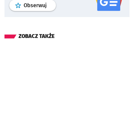
profil
google news
serwisu wroclaw
Obserwuj
ZOBACZ TAKŻE