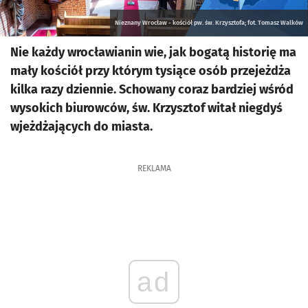
Nieznany Wrocław - kościół pw. św. Krzysztofa; fot. Tomasz Walków
Nie każdy wrocławianin wie, jak bogatą historię ma
mały kościół przy którym tysiące osób przejeżdża
kilka razy dziennie. Schowany coraz bardziej wśród
wysokich biurowców, św. Krzysztof witał niegdyś
wjeżdżających do miasta.
REKLAMA
ad