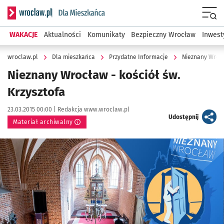
Serwis informacyjny wroclaw.pl podserwis: Dla mieszkańca
Menu
WAKACJE
Aktualności
Komunikaty
Bezpieczny Wrocław
Inwest
wroclaw.pl
Dla mieszkańca
Przydatne Informacje
Nieznany Wroc
Nieznany Wrocław - kościół św.
Krzysztofa
Data publikacji:
Autor:
23.03.2015 00:00 |
Redakcja www.wroclaw.pl
artykuł
Udostępnij
Materiał archiwalny
Kliknij, aby powiększyć