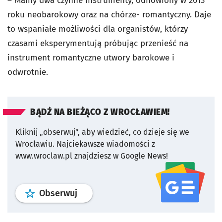
– Mamy dwa czynne instrumenty, odnowiony w 2013
roku neobarokowy oraz na chórze- romantyczny. Daje
to wspaniałe możliwości dla organistów, którzy
czasami eksperymentują próbując przenieść na
instrument romantyczne utwory barokowe i
odwrotnie.
BĄDŹ NA BIEŻĄCO Z WROCŁAWIEM!
Kliknij „obserwuj”, aby wiedzieć, co dzieje się we
Wrocławiu.
Najciekawsze wiadomości z
www.wroclaw.pl znajdziesz w Google News!
profil
google news
serwisu wroclaw
Obserwuj