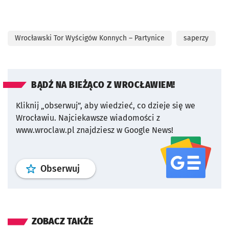
Wrocławski Tor Wyścigów Konnych – Partynice
saperzy
BĄDŹ NA BIEŻĄCO Z WROCŁAWIEM!
Kliknij „obserwuj”, aby wiedzieć, co dzieje się we
Wrocławiu.
Najciekawsze wiadomości z
www.wroclaw.pl znajdziesz w Google News!
profil
google news
serwisu wroclaw
Obserwuj
ZOBACZ TAKŻE