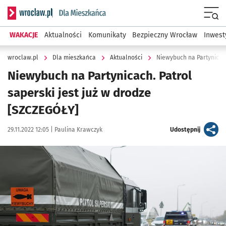
Serwis informacyjny wroclaw.pl podserwis: Dla mieszkańca
Menu
WAKACJE
Aktualności
Komunikaty
Bezpieczny Wrocław
Inwest
wroclaw.pl
Dla mieszkańca
Aktualności
Niewybuch na Partynicach
Niewybuch na Partynicach. Patrol
saperski jest już w drodze
[SZCZEGÓŁY]
Data publikacji:
Autor:
artykuł
29.11.2022 12:05 |
Paulina Krawczyk
Udostępnij
Kliknij, aby powiększyć