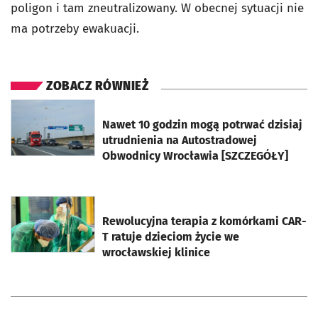
poligon i tam zneutralizowany. W obecnej sytuacji nie
ma potrzeby ewakuacji.
ZOBACZ RÓWNIEŻ
otworzy się w nowej karcie
Nawet 10 godzin mogą potrwać dzisiaj
utrudnienia na Autostradowej
Obwodnicy Wrocławia [SZCZEGÓŁY]
otworzy się w nowej karcie
Rewolucyjna terapia z komórkami CAR-
T ratuje dzieciom życie we
wrocławskiej klinice