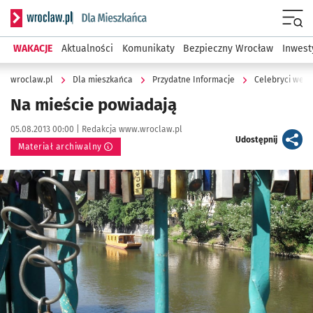
Serwis informacyjny wroclaw.pl podserwis: Dla mieszkańca
Menu
WAKACJE
Aktualności
Komunikaty
Bezpieczny Wrocław
Inwest
wroclaw.pl
Dla mieszkańca
Przydatne Informacje
Celebryci we W
Na mieście powiadają
Data publikacji:
Autor:
05.08.2013 00:00 |
Redakcja www.wroclaw.pl
artykuł
Udostępnij
Materiał archiwalny
Kliknij, aby powiększyć