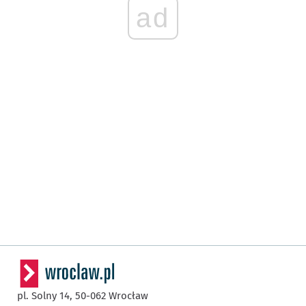
ad
pl. Solny 14,
50-062
Wrocław