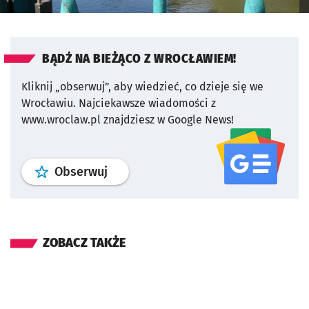
BĄDŹ NA BIEŻĄCO Z WROCŁAWIEM!
Kliknij „obserwuj”, aby wiedzieć, co dzieje się we
Wrocławiu.
Najciekawsze wiadomości z
www.wroclaw.pl znajdziesz w Google News!
profil
google news
serwisu wroclaw
Obserwuj
ZOBACZ TAKŻE