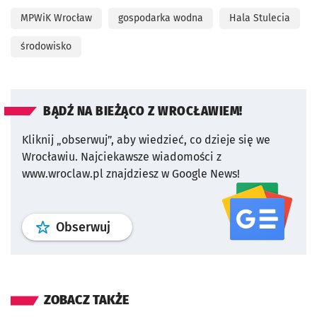
MPWiK Wrocław
gospodarka wodna
Hala Stulecia
środowisko
BĄDŹ NA BIEŻĄCO Z WROCŁAWIEM!
Kliknij „obserwuj”, aby wiedzieć, co dzieje się we
Wrocławiu.
Najciekawsze wiadomości z
www.wroclaw.pl znajdziesz w Google News!
profil
google news
serwisu wroclaw
Obserwuj
ZOBACZ TAKŻE