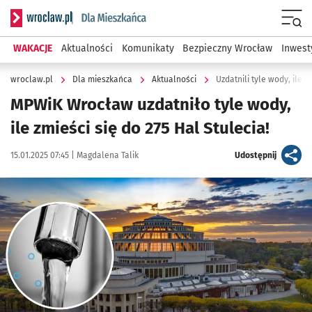
Serwis informacyjny wroclaw.pl podserwis: Dla mieszkańca
Menu
WAKACJE
Aktualności
Komunikaty
Bezpieczny Wrocław
Inwest
wroclaw.pl
Dla mieszkańca
Aktualności
Uzdatnili tyle wody, ile w
MPWiK Wrocław uzdatniło tyle wody,
ile zmieści się do 275 Hal Stulecia!
Data publikacji:
Autor:
artykuł
15.01.2025 07:45 |
Magdalena Talik
Udostępnij
Kliknij, aby powiększyć