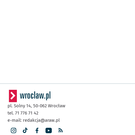
pl. Solny 14,
50-062
Wrocław
tel. 71 776 71 42
e-mail:
redakcja@araw.pl