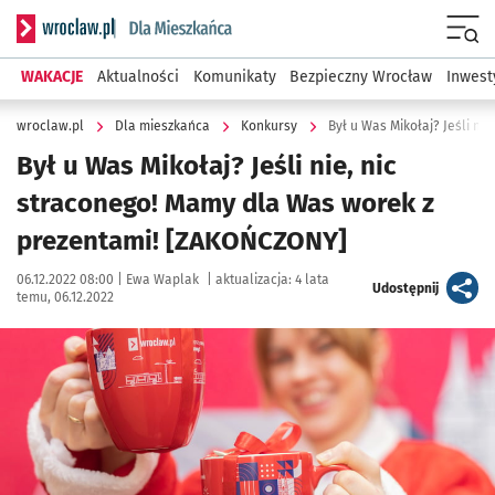
Serwis informacyjny wroclaw.pl podserwis: Dla mieszkańca
Menu
WAKACJE
Aktualności
Komunikaty
Bezpieczny Wrocław
Inwest
wroclaw.pl
Dla mieszkańca
Konkursy
Był u Was Mikołaj? Jeśli nie, nic
straconego! Mamy dla Was worek z
prezentami! [ZAKOŃCZONY]
Data publikacji:
Autor:
06.12.2022 08:00 |
Ewa Waplak
|
aktualizacja:
4 lata
artykuł
Udostępnij
temu, 06.12.2022
Kliknij, aby powiększyć