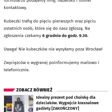
formularzu podajemy imię, nazwisko i numer
kontaktowy.
Kubeczki trafią do pięciu pierwszych oraz pięciu
ostatnich osób, które się do nasz zgłoszą. Na
zgłoszenia czekamy
6 grudnia do godz. 9.30.
Uwaga! Nie kubeczków nie wysyłamy poza Wrocław!
Zwycięzców o wygranej poinformujemy mailowo i
telefonicznie.
ZOBACZ RÓWNIEŻ
otworzy się w nowej karcie
Idealny prezent pod choinkę dla
dzieciaków. Wygrajcie krasnalowe
gadżety [ZAKOŃCZONY]