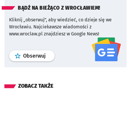
BĄDŹ NA BIEŻĄCO Z WROCŁAWIEM!
Kliknij „obserwuj”, aby wiedzieć, co dzieje się we
Wrocławiu.
Najciekawsze wiadomości z
www.wroclaw.pl znajdziesz w Google News!
profil
google news
serwisu wroclaw
Obserwuj
ZOBACZ TAKŻE