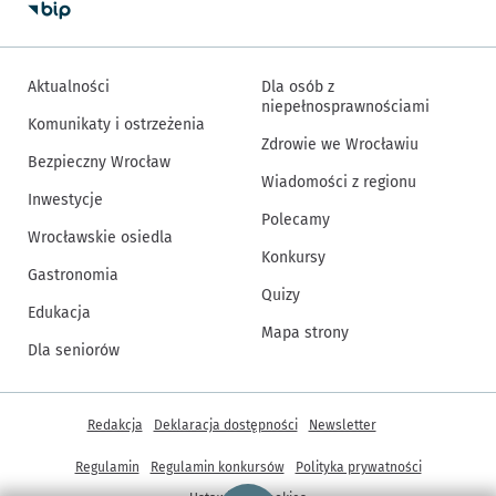
Aktualności
Dla osób z
niepełnosprawnościami
Komunikaty i ostrzeżenia
Zdrowie we Wrocławiu
Bezpieczny Wrocław
Wiadomości z regionu
Inwestycje
Polecamy
Wrocławskie osiedla
Konkursy
Gastronomia
Quizy
Edukacja
Mapa strony
Dla seniorów
Inne informacje
Redakcja
Deklaracja dostępności
Newsletter
Regulamin
Regulamin konkursów
Polityka prywatności